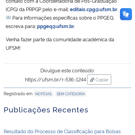
contato com a Coordenadoria de Pós-Graduação
(CPG) da PRPGP pelo e-mail:
editais.cpg@ufsm.br
.
Para informações específicas sobre o PPGEQ,
escreva para:
ppgeq@ufsm.br
.
Venha fazer parte da comunidade acadêmica da
UFSM!
Divulgue este conteúdo:
https://ufsm.br/r-536-1244
Copiar
para área de tran
Registrado em
,
NOTÍCIAS
SEM CATEGORIA
Publicações Recentes
Resultado do Processo de Classificação para Bolsas