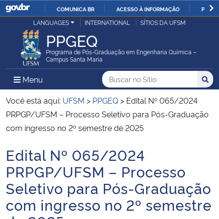
COMUNICA BR
ACESSO À INFORMAÇÃO
PARTI
Casa Civil
LANGUAGES
INTERNATIONAL
SÍTIOS DA UFSM
IR
PPGEQ
PARA
Ministério da Justiça e Segurança Pública
O
Programa de Pós-Graduação em Engenharia Química –
Campus Santa Maria
CONTEÚDO
Ministério da Defesa
Buscar no no Sítio
Busca
Busca:
Menu Principal do Sítio
Menu
Busc
Ministério das Relações Exteriores
Você está aqui:
UFSM
>
PPGEQ
>
Edital Nº 065/2024
PRPGP/UFSM – Processo Seletivo para Pós-Graduação
Ministério da Economia
com ingresso no 2º semestre de 2025
Edital Nº 065/2024
Ministério da Infraestrutura
Início do conteúdo
PRPGP/UFSM – Processo
Ministério da Agricultura, Pecuária e Abastecimento
Seletivo para Pós-Graduação
com ingresso no 2º semestre
Ministério da Educação