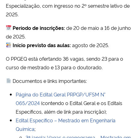
Especialização, com ingresso no 2º semestre letivo de
2025.
Secretaria-Geral
Período de inscrições:
de 20 de maio a 16 de junho
Secretaria de Governo
de 2025.
Início previsto das aulas:
agosto de 2025.
Gabinete de Segurança Institucional
O PPGEQ está ofertando 36 vagas, sendo 23 para o
Advocacia-Geral da União
curso de mestrado e 13 para o doutorado.
Banco Central do Brasil
Documentos e links importantes:
Página do Edital Geral PRPGP/UFSM N°
Planalto
065/2024
(contendo o Edital Geral e os Editais
Específicos, além de link para inscrição);
Edital Específico – Mestrado em Engenharia
Química
;
3ª janela: Vagas e cronograma – Mestrado em