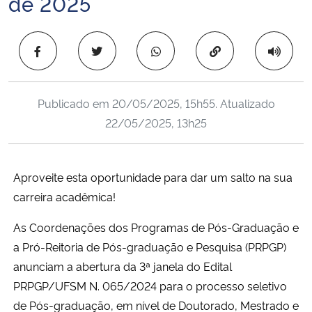
de 2025
Ministério da Cidadania
Copiar para área 
Ministério da Saúde
Ministério de Minas e Energia
Publicado em
20/05/2025, 15h55
. Atualizado
22/05/2025, 13h25
Ministério da Ciência, Tecnologia, Inovações e Comunicações
Ministério do Meio Ambiente
Aproveite esta oportunidade para dar um salto na sua
carreira acadêmica!
Ministério do Turismo
As Coordenações dos Programas de Pós-Graduação e
Ministério do Desenvolvimento Regional
a Pró-Reitoria de Pós-graduação e Pesquisa (PRPGP)
anunciam a abertura da 3ª janela do Edital
Controladoria-Geral da União
PRPGP/UFSM N. 065/2024 para o processo seletivo
de Pós-graduação, em nível de Doutorado, Mestrado e
Ministério da Mulher, da Família e dos Direitos Humanos