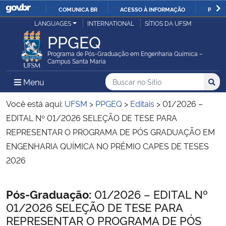
COMUNICA BR
ACESSO À INFORMAÇÃO
PARTI
Casa Civil
LANGUAGES
INTERNATIONAL
SÍTIOS DA UFSM
IR
PPGEQ
PARA
Ministério da Justiça e Segurança Pública
O
Programa de Pós-Graduação em Engenharia Química –
Campus Santa Maria
CONTEÚDO
Ministério da Defesa
Buscar no no Sítio
Busca
Busca:
Menu Principal do Sítio
Menu
Busc
Ministério das Relações Exteriores
Você está aqui:
UFSM
>
PPGEQ
>
Editais
>
01/2026 –
EDITAL Nº 01/2026 SELEÇÃO DE TESE PARA
Ministério da Economia
REPRESENTAR O PROGRAMA DE PÓS GRADUAÇÃO EM
ENGENHARIA QUÍMICA NO PRÊMIO CAPES DE TESES
Ministério da Infraestrutura
2026
Ministério da Agricultura, Pecuária e Abastecimento
Início do conteúdo
Pós-Graduação:
01/2026 – EDITAL Nº
01/2026 SELEÇÃO DE TESE PARA
Ministério da Educação
REPRESENTAR O PROGRAMA DE PÓS