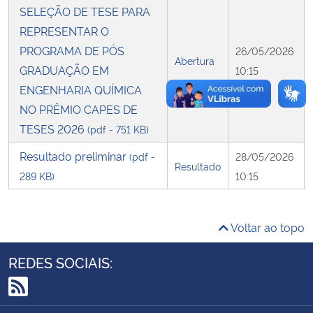
SELEÇÃO DE TESE PARA
REPRESENTAR O
Secretaria-Geral
PROGRAMA DE PÓS
26/05/2026
Abertura
GRADUAÇÃO EM
Secretaria de Governo
10:15
ENGENHARIA QUÍMICA
Gabinete de Segurança Institucional
NO PRÊMIO CAPES DE
TESES 2026
(pdf - 751 KB)
Advocacia-Geral da União
Resultado preliminar
(pdf -
28/05/2026
Resultado
289 KB)
10:15
Banco Central do Brasil
Planalto
Voltar ao topo
REDES SOCIAIS:
RSS