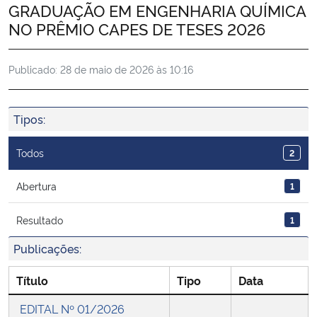
GRADUAÇÃO EM ENGENHARIA QUÍMICA
Ministério da Cidadania
NO PRÊMIO CAPES DE TESES 2026
Ministério da Saúde
Publicado:
28 de maio de 2026 às 10:16
Ministério de Minas e Energia
Tipos:
Ministério da Ciência, Tecnologia, Inovações e Comunicações
Todos
2
Ministério do Meio Ambiente
Abertura
1
Ministério do Turismo
Resultado
1
Ministério do Desenvolvimento Regional
Publicações:
Controladoria-Geral da União
Título
Tipo
Data
EDITAL Nº 01/2026
Ministério da Mulher, da Família e dos Direitos Humanos