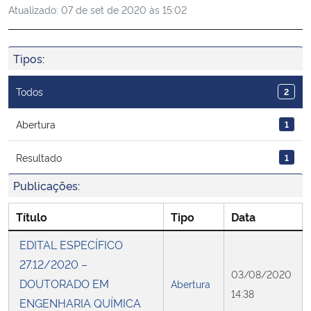
Atualizado:
07 de set de 2020 às 15:02
Ministério da Cidadania
Ministério da Saúde
Tipos:
Ministério de Minas e Energia
Todos
2
Ministério da Ciência, Tecnologia, Inovações e Comunicações
Abertura
1
Resultado
1
Ministério do Meio Ambiente
Publicações:
Ministério do Turismo
Título
Tipo
Data
Ministério do Desenvolvimento Regional
EDITAL ESPECÍFICO
27.12/2020 –
Controladoria-Geral da União
03/08/2020
DOUTORADO EM
Abertura
14:38
ENGENHARIA QUÍMICA
Ministério da Mulher, da Família e dos Direitos Humanos