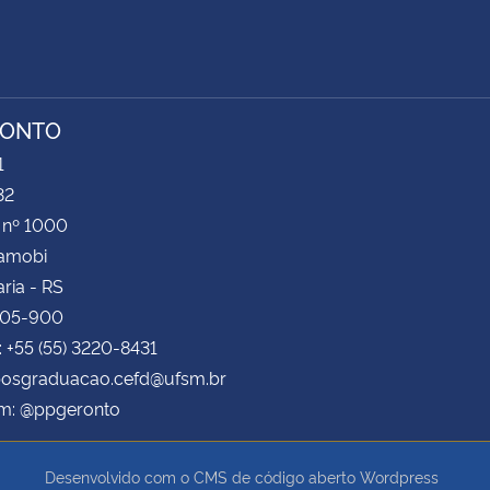
RONTO
1
32
 nº 1000
Camobi
ria - RS
105-900
: +55 (55) 3220-8431
 posgraduacao.cefd@ufsm.br
am: @ppgeronto
Desenvolvido com o CMS de código aberto
Wordpress