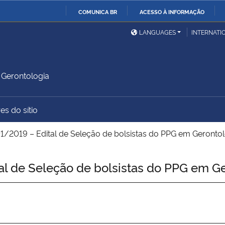
COMUNICA BR
ACESSO À INFORMAÇÃO
Ministério da Defesa
Ministério das Relações
Mini
IR
LANGUAGES
INTERNATI
Exteriores
PARA
O
Ministério da Cidadania
Ministério da Saúde
Mini
CONTEÚDO
Gerontologia
es do sítio
Ministério do
Controladoria-Geral da
Mini
Desenvolvimento Regional
União
Famí
1/2019 – Edital de Seleção de bolsistas do PPG em Gerontol
Hum
l de Seleção de bolsistas do PPG em G
Advocacia-Geral da União
Banco Central do Brasil
Plan