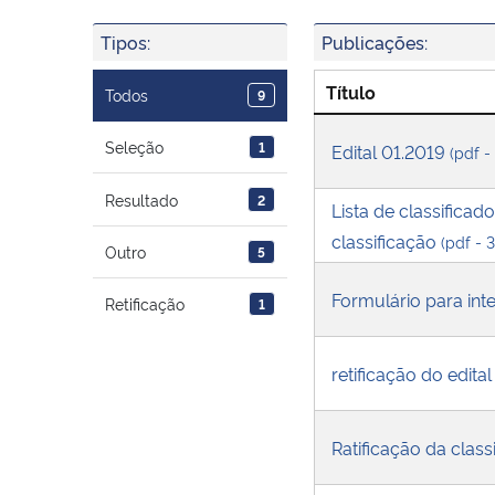
Tipos:
Publicações:
Título
Todos
9
Seleção
1
Edital 01.2019
(pdf -
Resultado
2
Lista de classifica
classificação
(pdf - 
Outro
5
Formulário para int
Retificação
1
retificação do edit
Ratificação da class