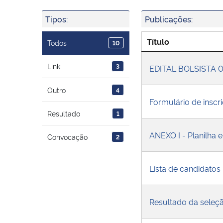
Tipos:
Publicações:
Título
Todos
10
Link
3
EDITAL BOLSISTA 
Outro
4
Formulário de inscr
Resultado
1
ANEXO I - Planilha
Convocação
2
Lista de candidatos 
Resultado da seleçã