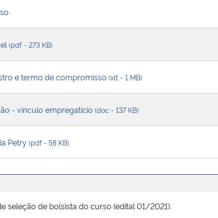
rso
el
(pdf - 273 KB)
astro e termo de compromisso
(xlt - 1 MB)
ão - vínculo empregatício
(doc - 137 KB)
ia Petry
(pdf - 58 KB)
e seleção de bolsista do curso (edital 01/2021).