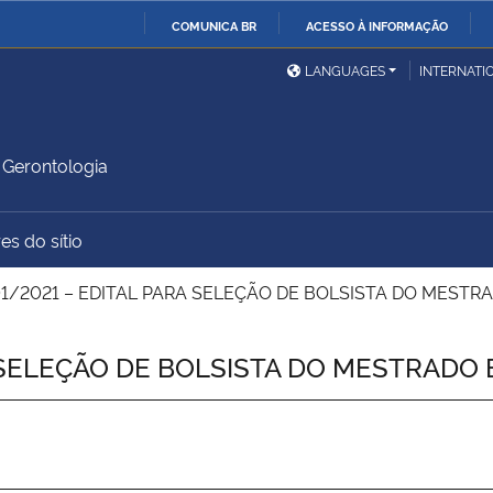
COMUNICA BR
ACESSO À INFORMAÇÃO
Ministério da Defesa
Ministério das Relações
Mini
IR
LANGUAGES
INTERNATI
Exteriores
PARA
O
Ministério da Cidadania
Ministério da Saúde
Mini
CONTEÚDO
Gerontologia
es do sítio
Ministério do
Controladoria-Geral da
Mini
Desenvolvimento Regional
União
Famí
1/2021 – EDITAL PARA SELEÇÃO DE BOLSISTA DO MEST
Hum
A SELEÇÃO DE BOLSISTA DO MESTRADO
Advocacia-Geral da União
Banco Central do Brasil
Plan