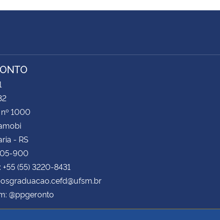
RONTO
1
32
 nº 1000
Camobi
ria - RS
105-900
: +55 (55) 3220-8431
 posgraduacao.cefd@ufsm.br
am: @ppgeronto