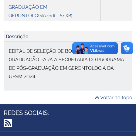
GRADUAÇÃO EM
Secretaria-Geral
GERONTOLOGIA
(pdf - 57 KB)
Secretaria de Governo
Descrição:
Gabinete de Segurança Institucional
EDITAL DE SELEÇÃO DE BOLSISTAS DE
GRADUAÇÃO PARA A SECRETARIA DO PROGRAMA
Advocacia-Geral da União
DE PÓS-GRADUAÇÃO EM GERONTOLOGIA DA
UFSM 2024.
Banco Central do Brasil
Planalto
Voltar ao topo
REDES SOCIAIS:
RSS