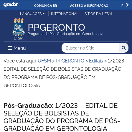
COMUNICA BR
ACESSO À INFORMAÇÃO
PARTI
Casa Civil
LANGUAGES
INTERNATIONAL
SÍTIOS DA UFSM
IR
PARA
PPGERONTO
Ministério da Justiça e Segurança Pública
O
Programa de Pós-Graduação em Gerontologia
CONTEÚDO
Ministério da Defesa
Buscar no no Sítio
Busca
Busca:
Menu Principal do Sítio
Menu
Busc
Ministério das Relações Exteriores
Você está aqui:
UFSM
>
PPGERONTO
>
Editais
>
1/2023 –
EDITAL DE SELEÇÃO DE BOLSISTAS DE GRADUAÇÃO
Ministério da Economia
DO PROGRAMA DE PÓS-GRADUAÇÃO EM
GERONTOLOGIA
Ministério da Infraestrutura
Início do conteúdo
Pós-Graduação:
1/2023 – EDITAL DE
Ministério da Agricultura, Pecuária e Abastecimento
SELEÇÃO DE BOLSISTAS DE
GRADUAÇÃO DO PROGRAMA DE PÓS-
Ministério da Educação
GRADUAÇÃO EM GERONTOLOGIA