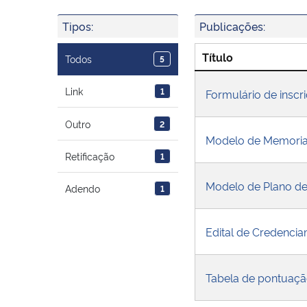
Tipos:
Publicações:
Título
Todos
5
Link
1
Formulário de inscr
Outro
2
Modelo de Memorial
Retificação
1
Modelo de Plano d
Adendo
1
Edital de Credenci
Tabela de pontuaçã