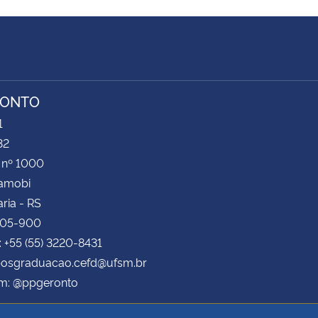
RONTO
1
32
 nº 1000
Camobi
ria - RS
105-900
: +55 (55) 3220-8431
 posgraduacao.cefd@ufsm.br
am: @ppgeronto