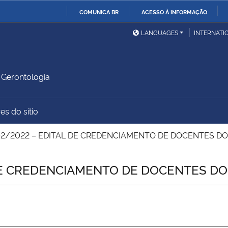
COMUNICA BR
ACESSO À INFORMAÇÃO
Ministério da Defesa
Ministério das Relações
Mini
IR
LANGUAGES
INTERNATI
Exteriores
PARA
O
Ministério da Cidadania
Ministério da Saúde
Mini
CONTEÚDO
Gerontologia
es do sítio
Ministério do
Controladoria-Geral da
Mini
Desenvolvimento Regional
União
Famí
2/2022 – EDITAL DE CREDENCIAMENTO DE DOCENTES D
Hum
DE CREDENCIAMENTO DE DOCENTES D
Advocacia-Geral da União
Banco Central do Brasil
Plan