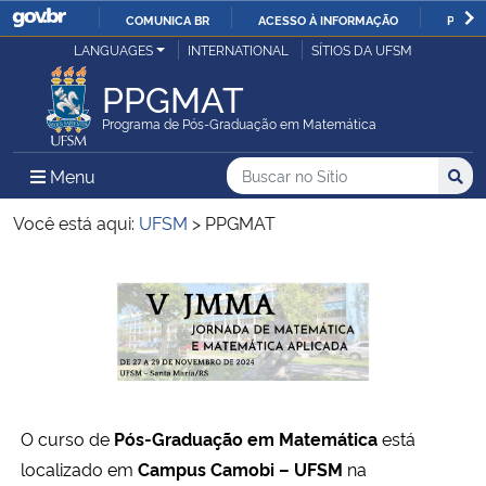
COMUNICA BR
ACESSO À INFORMAÇÃO
PARTI
Casa Civil
LANGUAGES
INTERNATIONAL
SÍTIOS DA UFSM
IR
PARA
PPGMAT
Ministério da Justiça e Segurança Pública
O
Programa de Pós-Graduação em Matemática
CONTEÚDO
Ministério da Defesa
Buscar no no Sítio
Busca
Busca:
Menu Principal do Sítio
Menu
Busc
Ministério das Relações Exteriores
Você está aqui:
UFSM
>
PPGMAT
Ministério da Economia
Início do conteúdo
Ministério da Infraestrutura
Ministério da Agricultura, Pecuária e Abastecimento
V JMMA – V JORNADA DE MATEMÁTICA E M
O curso de
Pós-Graduação em Matemática
está
Ministério da Educação
localizado em
Campus Camobi – UFSM
na