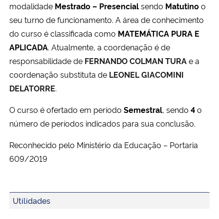
modalidade
Mestrado – Presencial
sendo
Matutino
o
Ministério da Cidadania
seu turno de funcionamento. A área de conhecimento
do curso é classificada como
MATEMÁTICA PURA E
Ministério da Saúde
APLICADA
. Atualmente, a coordenação é de
responsabilidade de
FERNANDO COLMAN TURA
e a
Ministério de Minas e Energia
coordenação substituta de
LEONEL GIACOMINI
Ministério da Ciência, Tecnologia, Inovações e Comunicações
DELATORRE
.
O curso é ofertado em período
Semestral
, sendo
4
o
Ministério do Meio Ambiente
número de períodos indicados para sua conclusão.
Ministério do Turismo
Reconhecido pelo Ministério da Educação – Portaria
609/2019
Ministério do Desenvolvimento Regional
Controladoria-Geral da União
Utilidades
Ministério da Mulher, da Família e dos Direitos Humanos