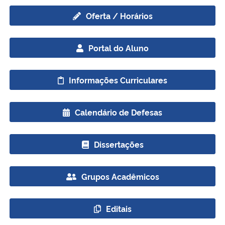
Oferta / Horários
Secretaria-Geral
Portal do Aluno
Secretaria de Governo
Gabinete de Segurança Institucional
Informações Curriculares
Advocacia-Geral da União
Calendário de Defesas
Banco Central do Brasil
Dissertações
Planalto
Grupos Acadêmicos
Editais