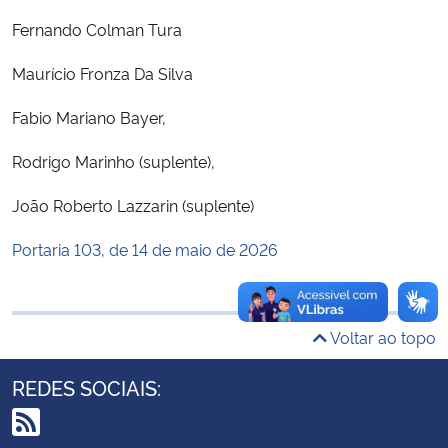
Ministério da Cidadania
Fernando Colman Tura
Ministério da Saúde
Maurício Fronza Da Silva
Fabio Mariano Bayer,
Ministério de Minas e Energia
Rodrigo Marinho (suplente),
Ministério da Ciência, Tecnologia, Inovações e Comunicações
João Roberto Lazzarin (suplente)
Ministério do Meio Ambiente
Portaria 103, de 14 de maio de 2026
Ministério do Turismo
Voltar ao topo
Ministério do Desenvolvimento Regional
REDES SOCIAIS:
Controladoria-Geral da União
Ministério da Mulher, da Família e dos Direitos Humanos