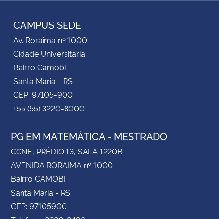
RSS
CAMPUS SEDE
Secretaria-Geral
Av. Roraima nº 1000
Secretaria de Governo
Cidade Universitária
Bairro Camobi
Gabinete de Segurança Institucional
Santa Maria - RS
CEP: 97105-900
Advocacia-Geral da União
+55 (55) 3220-8000
Banco Central do Brasil
PG EM MATEMÁTICA - MESTRADO
CCNE, PRÉDIO 13, SALA 1220B
Planalto
AVENIDA RORAIMA nº 1000
Bairro CAMOBI
Santa Maria - RS
CEP: 97105900