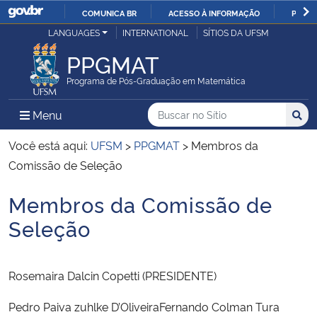
COMUNICA BR
ACESSO À INFORMAÇÃO
PARTI
Casa Civil
LANGUAGES
INTERNATIONAL
SÍTIOS DA UFSM
IR
PARA
PPGMAT
Ministério da Justiça e Segurança Pública
O
Programa de Pós-Graduação em Matemática
CONTEÚDO
Ministério da Defesa
Buscar no no Sítio
Busca
Busca:
Menu Principal do Sítio
Menu
Busc
Ministério das Relações Exteriores
Você está aqui:
UFSM
>
PPGMAT
>
Membros da
Comissão de Seleção
Ministério da Economia
Membros da Comissão de
Início do conteúdo
Ministério da Infraestrutura
Seleção
Ministério da Agricultura, Pecuária e Abastecimento
Rosemaira Dalcin Copetti (PRESIDENTE)
Ministério da Educação
Pedro Paiva zuhlke D’OliveiraFernando Colman Tura