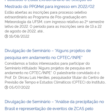
Mestrado do PPGMet para ingresso em 2022/02
Secretaria-Geral
Estão abertas as inscrições para processo seletivo
extraordinário ao Programa de Pós-graduação em
Meteorologia da UFSM, com ingresso relativo ao 2º semestre
Secretaria de Governo
letivo de 2022. O período para as inscrições será de 13 a 22
de agosto de 2022, até…
16/08/2022
Gabinete de Segurança Institucional
Divulgação de Seminário – “Alguns projetos de
Advocacia-Geral da União
pesquisa em andamento no CPTEC/INPE”
Convidamos a todos interessados para participar do
Banco Central do Brasil
Seminário intitulado “Alguns projetos de pesquisa em
andamento no CPTEC/INPE“. O palestrante convidado é o
Planalto
Prof. Dr. Dirceu Luis Herdies, pesquisador titular do Centro de
Previsão de Tempo e Estudos Climáticos (CPTEC) do Instituto…
05/07/2022
Divulgação de Seminário – “Análise da precipitação no
Brasil e representação de eventos de ZCAS pelo