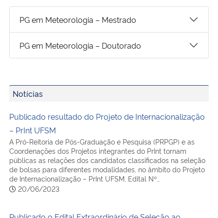
Ministério da Cidadania
PG em Meteorologia – Mestrado
Ministério da Saúde
PG em Meteorologia – Doutorado
Ministério de Minas e Energia
Ministério da Ciência, Tecnologia, Inovações e Comunicações
Notícias
Ministério do Meio Ambiente
Publicado resultado do Projeto de Internacionalização
– PrInt UFSM
Ministério do Turismo
A Pró-Reitoria de Pós-Graduação e Pesquisa (PRPGP) e as
Coordenações dos Projetos integrantes do PrInt tornam
públicas as relações dos candidatos classificados na seleção
Ministério do Desenvolvimento Regional
de bolsas para diferentes modalidades, no âmbito do Projeto
de Internacionalização – PrInt UFSM, Edital Nº…
20/06/2023
Controladoria-Geral da União
Ministério da Mulher, da Família e dos Direitos Humanos
Publicado o Edital Extraordinário de Seleção ao