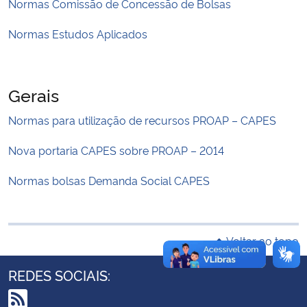
Normas Comissão de Concessão de Bolsas
Ministério da Cidadania
Normas Estudos Aplicados
Ministério da Saúde
Ministério de Minas e Energia
Gerais
Normas para utilização de recursos PROAP – CAPES
Ministério da Ciência, Tecnologia, Inovações e Comunicações
Nova portaria CAPES sobre PROAP – 2014
Ministério do Meio Ambiente
Normas bolsas Demanda Social CAPES
Ministério do Turismo
Ministério do Desenvolvimento Regional
Voltar ao topo
Controladoria-Geral da União
REDES SOCIAIS:
Ministério da Mulher, da Família e dos Direitos Humanos