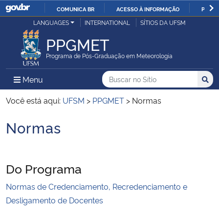
COMUNICA BR
ACESSO À INFORMAÇÃO
PARTI
Casa Civil
LANGUAGES
INTERNATIONAL
SÍTIOS DA UFSM
IR
PARA
PPGMET
Ministério da Justiça e Segurança Pública
O
Programa de Pós-Graduação em Meteorologia
CONTEÚDO
Ministério da Defesa
Buscar no no Sítio
Busca
Busca:
Menu Principal do Sítio
Menu
Busc
Ministério das Relações Exteriores
Você está aqui:
UFSM
>
PPGMET
>
Normas
Normas
Ministério da Economia
Início do conteúdo
Ministério da Infraestrutura
Do Programa
Ministério da Agricultura, Pecuária e Abastecimento
Normas de Credenciamento, Recredenciamento e
Desligamento de Docentes
Ministério da Educação