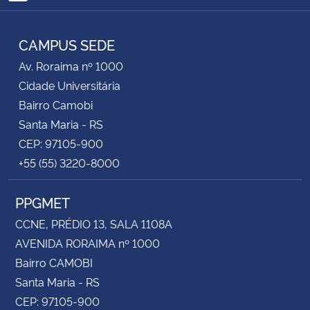
RSS
Secretaria-Geral
CAMPUS SEDE
Av. Roraima nº 1000
Secretaria de Governo
Cidade Universitária
Bairro Camobi
Gabinete de Segurança Institucional
Santa Maria - RS
CEP: 97105-900
Advocacia-Geral da União
+55 (55) 3220-8000
Banco Central do Brasil
PPGMET
Planalto
CCNE, PRÉDIO 13, SALA 1108A
AVENIDA RORAIMA nº 1000
Bairro CAMOBI
Santa Maria - RS
CEP: 97105-900