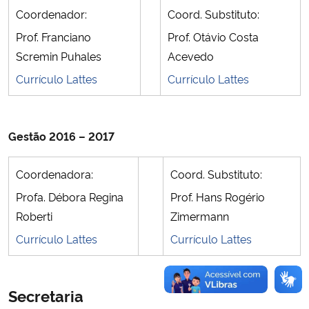
Coordenador:
Coord. Substituto:
Secretaria-Geral
Prof. Franciano
Prof. Otávio Costa
Scremin Puhales
Acevedo
Secretaria de Governo
Currículo Lattes
Currículo Lattes
Gabinete de Segurança Institucional
Gestão 2016 – 2017
Advocacia-Geral da União
Coordenadora:
Coord. Substituto:
Banco Central do Brasil
Profa. Débora Regina
Prof. Hans Rogério
Roberti
Zimermann
Planalto
Currículo Lattes
Currículo Lattes
Secretaria