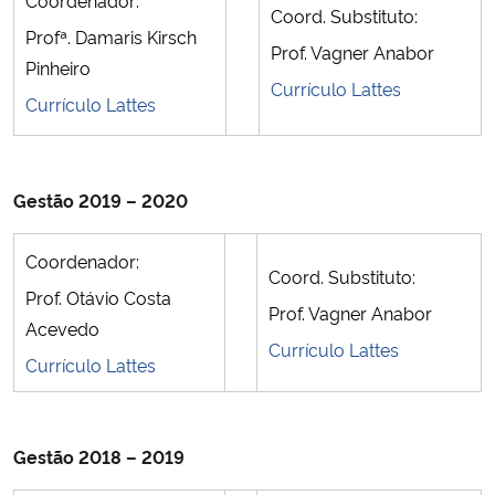
Coord. Substituto:
Ministério da Cidadania
Profª. Damaris Kirsch
Prof. Vagner Anabor
Pinheiro
Ministério da Saúde
Currículo Lattes
Currículo Lattes
Ministério de Minas e Energia
Ministério da Ciência, Tecnologia, Inovações e Comunicações
Gestão 2019 – 2020
Ministério do Meio Ambiente
Coordenador:
Coord. Substituto:
Prof. Otávio Costa
Prof. Vagner Anabor
Ministério do Turismo
Acevedo
Currículo Lattes
Currículo Lattes
Ministério do Desenvolvimento Regional
Controladoria-Geral da União
Gestão 2018 – 2019
Ministério da Mulher, da Família e dos Direitos Humanos