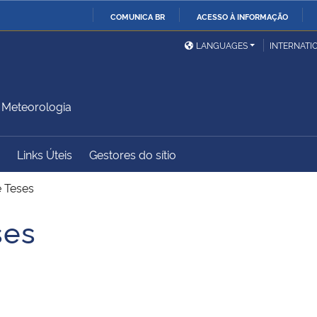
COMUNICA BR
ACESSO À INFORMAÇÃO
Ministério da Defesa
Ministério das Relações
Mini
IR
LANGUAGES
INTERNATI
Exteriores
PARA
O
Ministério da Cidadania
Ministério da Saúde
Mini
CONTEÚDO
Meteorologia
Links Úteis
Gestores do sítio
Ministério do
Controladoria-Geral da
Mini
Desenvolvimento Regional
União
Famí
e Teses
Hum
ses
Advocacia-Geral da União
Banco Central do Brasil
Plan