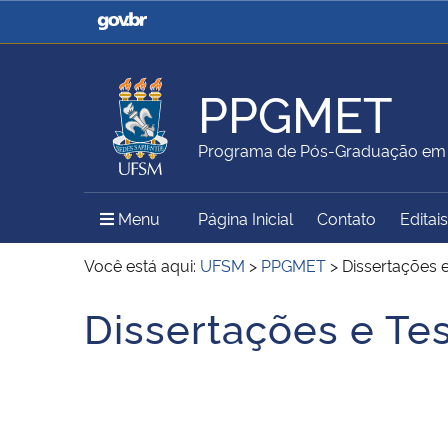
Casa Civil
Ministério da Justiça e
Segurança Pública
PPGMET
Ministério da Agricultura,
Ministério da Educação
Programa de Pós-Graduação em 
Pecuária e Abastecimento
Menu Principal do Sítio
Menu
Página Inicial
Contato
Editais
Ministério do Meio Ambiente
Ministério do Turismo
Você está aqui:
UFSM
>
PPGMET
>
Dissertações 
Dissertações e Te
Início do conteúdo
Secretaria de Governo
Gabinete de Segurança
Institucional