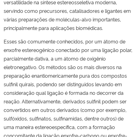
versatilidade na síntese estereosseletiva moderna,
servindo como precursores, catalisadores e ligantes em
Secretaria-Geral
várias preparações de moléculas-alvo importantes,
principalmente para aplicações biomédicas.
Secretaria de Governo
Esses são comumente conhecidos, por um átomo de
Gabinete de Segurança Institucional
enxofre estereogênico conectado por uma ligação polar,
parcialmente dativa, a um átomo de oxigênio
Advocacia-Geral da União
eletronegativo. Os métodos são os mais diversos na
preparação enantiomericamente pura dos compostos
Banco Central do Brasil
sulfinil quirais, podendo ser distinguidos levando em
consideração qual ligação é formada no decorrer da
Planalto
reação. Alternativamente, derivados sulfinil podem ser
convertidos em outros derivados (como por exemplo,
sulfóxidos, sulfinatos, sulfinamidas, dentre outros) de
uma maneira estereoespecífica, com a formação
concomitante da ligação enxofre-carbono ou enxofre-