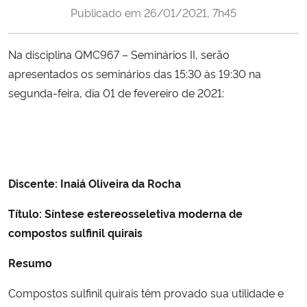
Publicado em
26/01/2021, 7h45
Ministério da Cidadania
Ministério da Saúde
Na disciplina QMC967 – Seminários II, serão
apresentados os seminários das 15:30 às 19:30 na
Ministério de Minas e Energia
segunda-feira, dia 01 de fevereiro de 2021:
Ministério da Ciência, Tecnologia, Inovações e Comunicações
Ministério do Meio Ambiente
Discente:
Inaiá Oliveira da Rocha
Ministério do Turismo
Título
:
Síntese estereosseletiva moderna de
Ministério do Desenvolvimento Regional
compostos sulfinil quirais
Resumo
Controladoria-Geral da União
Compostos sulfinil quirais têm provado sua utilidade e
Ministério da Mulher, da Família e dos Direitos Humanos