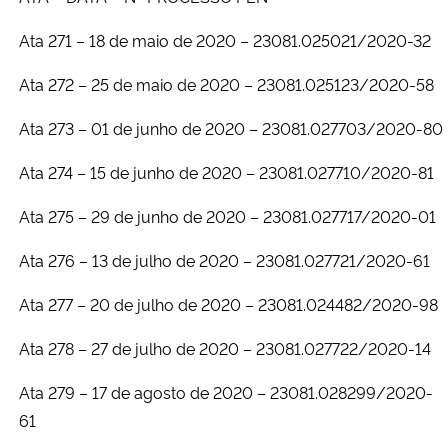
Ministério da Cidadania
Ata 271 – 18 de maio de 2020 – 23081.025021/2020-32
Ministério da Saúde
Ata 272 – 25 de maio de 2020 – 23081.025123/2020-58
Ministério de Minas e Energia
Ata 273 – 01 de junho de 2020 – 23081.027703/2020-80
Ata 274 – 15 de junho de 2020 – 23081.027710/2020-81
Ministério da Ciência, Tecnologia, Inovações e Comunicações
Ata 275 – 29 de junho de 2020 – 23081.027717/2020-01
Ministério do Meio Ambiente
Ata 276 – 13 de julho de 2020 – 23081.027721/2020-61
Ministério do Turismo
Ata 277 – 20 de julho de 2020 – 23081.024482/2020-98
Ministério do Desenvolvimento Regional
Ata 278 – 27 de julho de 2020 – 23081.027722/2020-14
Controladoria-Geral da União
Ata 279 – 17 de agosto de 2020 – 23081.028299/2020-
61
Ministério da Mulher, da Família e dos Direitos Humanos