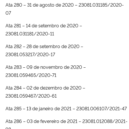
Ata 280 – 31 de agosto de 2020 – 23081.031185/2020-
07
Secretaria-Geral
Ata 281 – 14 de setembro de 2020 –
Secretaria de Governo
23081.031181/2020-11
Gabinete de Segurança Institucional
Ata 282 – 28 de setembro de 2020 –
23081.053217/2020-17
Advocacia-Geral da União
Ata 283 – 09 de novembro de 2020 –
23081.059465/2020-71
Banco Central do Brasil
Ata 284 – 02 de dezembro de 2020 –
Planalto
23081.059467/2020-61
Ata 285 – 13 de janeiro de 2021 – 23081.006107/2021-47
Ata 286 – 03 de fevereiro de 2021 – 23081.012088/2021-
98