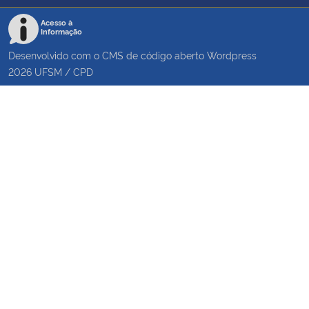
Acesso à
Informação
Desenvolvido com o CMS de código aberto
Wordpress
2026
UFSM
/
CPD