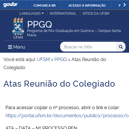
COMUNICA BR
ACESSO À INFORMAÇÃO
PARTI
Casa Civil
LANGUAGES
INTERNATIONAL
SÍTIOS DA UFSM
IR
PPGQ
PARA
Ministério da Justiça e Segurança Pública
O
Programa de Pós-Graduação em Química – Campus Santa
Maria
CONTEÚDO
Ministério da Defesa
Buscar no no Sítio
Busca
Busca:
Menu Principal do Sítio
Menu
Busc
Ministério das Relações Exteriores
Você está aqui:
UFSM
>
PPGQ
>
Atas Reunião do
Colegiado
Ministério da Economia
Atas Reunião do Colegiado
Início do conteúdo
Ministério da Infraestrutura
Ministério da Agricultura, Pecuária e Abastecimento
Para acessar copiar o nº processo, abrir o link e colar:
https://portal.ufsm.br/documentos/publico/processo/
Ministério da Educação
ATA – DATA – Nº PROCESSO PEN