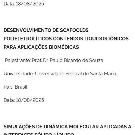
Data: 18/08/2025
Secretaria-Geral
DESENVOLVIMENTO DE SCAFOOLDS
Secretaria de Governo
POLIELETROLÍTICOS CONTENDOS LÍQUIDOS IÔNICOS
Gabinete de Segurança Institucional
PARA APLICAÇÕES BIOMÉDICAS
Palestrante: Prof. Dr. Paulo Ricardo de Souza
Advocacia-Geral da União
Universidade: Universidade Federal de Santa Maria
Banco Central do Brasil
País: Brasil
Planalto
Data: 18/08/2025
SIMULAÇÕES DE DINÂMICA MOLECULAR APLICADAS A
INTERFACES SÓLIDO-LÍQUIDO