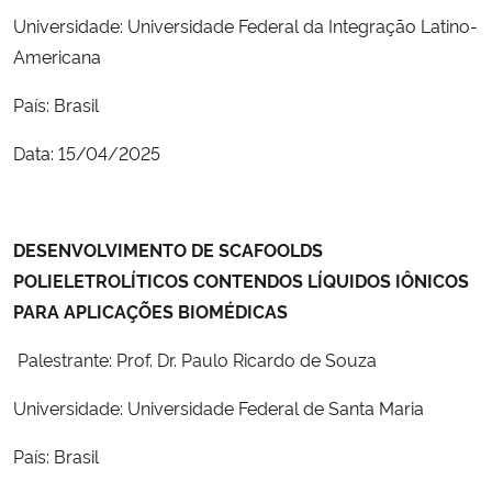
Ministério da Cidadania
Universidade: Universidade Federal da Integração Latino-
Americana
Ministério da Saúde
País: Brasil
Ministério de Minas e Energia
Data: 15/04/2025
Ministério da Ciência, Tecnologia, Inovações e Comunicações
DESENVOLVIMENTO DE SCAFOOLDS
Ministério do Meio Ambiente
POLIELETROLÍTICOS CONTENDOS LÍQUIDOS IÔNICOS
PARA APLICAÇÕES BIOMÉDICAS
Ministério do Turismo
Palestrante: Prof. Dr. Paulo Ricardo de Souza
Ministério do Desenvolvimento Regional
Universidade: Universidade Federal de Santa Maria
Controladoria-Geral da União
País: Brasil
Ministério da Mulher, da Família e dos Direitos Humanos