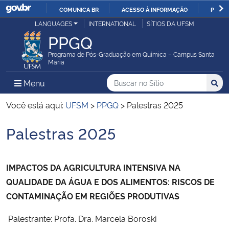
COMUNICA BR
ACESSO À INFORMAÇÃO
PARTI
Casa Civil
LANGUAGES
INTERNATIONAL
SÍTIOS DA UFSM
IR
PPGQ
PARA
Ministério da Justiça e Segurança Pública
O
Programa de Pós-Graduação em Química – Campus Santa
Maria
CONTEÚDO
Ministério da Defesa
Buscar no no Sítio
Busca
Busca:
Menu Principal do Sítio
Menu
Busc
Ministério das Relações Exteriores
Você está aqui:
UFSM
>
PPGQ
>
Palestras 2025
Palestras 2025
Ministério da Economia
Início do conteúdo
Ministério da Infraestrutura
IMPACTOS DA AGRICULTURA INTENSIVA NA
QUALIDADE DA ÁGUA E DOS ALIMENTOS: RISCOS DE
Ministério da Agricultura, Pecuária e Abastecimento
CONTAMINAÇÃO EM REGIÕES PRODUTIVAS
Ministério da Educação
Palestrante: Profa. Dra. Marcela Boroski