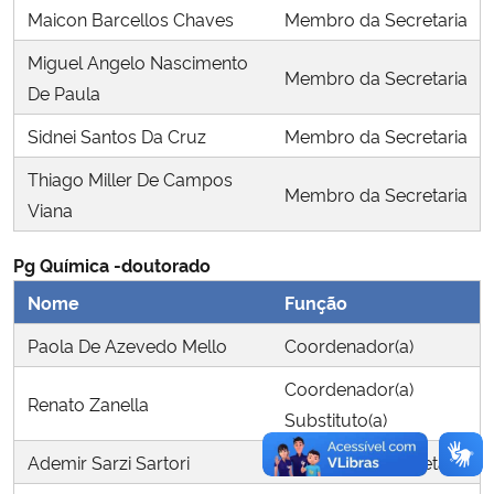
Maicon Barcellos Chaves
Membro da Secretaria
Secretaria-Geral
Miguel Angelo Nascimento
Membro da Secretaria
De Paula
Secretaria de Governo
Sidnei Santos Da Cruz
Membro da Secretaria
Gabinete de Segurança Institucional
Thiago Miller De Campos
Membro da Secretaria
Viana
Advocacia-Geral da União
Pg Química -doutorado
Banco Central do Brasil
Nome
Função
Paola De Azevedo Mello
Coordenador(a)
Planalto
Coordenador(a)
Renato Zanella
Substituto(a)
Ademir Sarzi Sartori
Membro da Secretaria