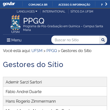
COMUNICA BR
ACESSO À INFORMAÇÃO
PARTI
Casa Civil
LANGUAGES
INTERNATIONAL
SÍTIOS DA UFSM
IR
PPGQ
PARA
Ministério da Justiça e Segurança Pública
O
Programa de Pós-Graduação em Química – Campus Santa
Maria
CONTEÚDO
Ministério da Defesa
Buscar no no Sítio
Busca
Busca:
Menu Principal do Sítio
Menu
Busc
Ministério das Relações Exteriores
Você está aqui:
UFSM
>
PPGQ
>
Gestores do Sítio
Gestores do Sítio
Ministério da Economia
Início do conteúdo
Ministério da Infraestrutura
Ademir Sarzi Sartori
Ministério da Agricultura, Pecuária e Abastecimento
Fábio Andrei Duarte
Hans Rogerio Zimmermann
Ministério da Educação