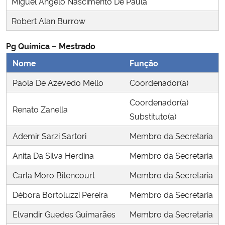
Miguel Angelo Nascimento De Paula
Ministério da Cidadania
Robert Alan Burrow
Ministério da Saúde
Pg Química – Mestrado
Nome
Função
Ministério de Minas e Energia
Paola De Azevedo Mello
Coordenador(a)
Ministério da Ciência, Tecnologia, Inovações e Comunicações
Coordenador(a)
Renato Zanella
Substituto(a)
Ministério do Meio Ambiente
Ademir Sarzi Sartori
Membro da Secretaria
Ministério do Turismo
Anita Da Silva Herdina
Membro da Secretaria
Ministério do Desenvolvimento Regional
Carla Moro Bitencourt
Membro da Secretaria
Débora Bortoluzzi Pereira
Membro da Secretaria
Controladoria-Geral da União
Elvandir Guedes Guimarães
Membro da Secretaria
Ministério da Mulher, da Família e dos Direitos Humanos