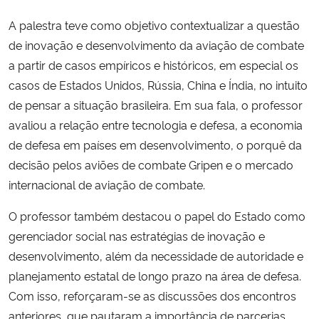
A palestra teve como objetivo contextualizar a questão
Secretaria-Geral
de inovação e desenvolvimento da aviação de combate
a partir de casos empíricos e históricos, em especial os
Secretaria de Governo
casos de Estados Unidos, Rússia, China e Índia, no intuito
de pensar a situação brasileira. Em sua fala, o professor
Gabinete de Segurança Institucional
avaliou a relação entre tecnologia e defesa, a economia
de defesa em países em desenvolvimento, o porquê da
Advocacia-Geral da União
decisão pelos aviões de combate Gripen e o mercado
internacional de aviação de combate.
Banco Central do Brasil
O professor também destacou o papel do Estado como
Planalto
gerenciador social nas estratégias de inovação e
desenvolvimento, além da necessidade de autoridade e
planejamento estatal de longo prazo na área de defesa.
Com isso, reforçaram-se as discussões dos encontros
anteriores, que pautaram a importância de parcerias