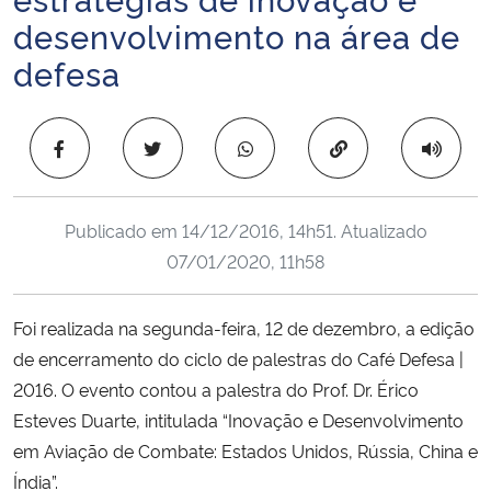
Ministério da Cidadania
desenvolvimento na área de
defesa
Ministério da Saúde
Ministério de Minas e Energia
Copiar para área 
Ministério da Ciência, Tecnologia, Inovações e Comunicações
Publicado em
14/12/2016, 14h51
. Atualizado
Ministério do Meio Ambiente
07/01/2020, 11h58
Ministério do Turismo
Foi realizada na segunda-feira, 12 de dezembro, a edição
de encerramento do ciclo de palestras do Café Defesa |
Ministério do Desenvolvimento Regional
2016. O evento contou a palestra do Prof. Dr. Érico
Esteves Duarte, intitulada “Inovação e Desenvolvimento
Controladoria-Geral da União
em Aviação de Combate: Estados Unidos, Rússia, China e
Índia”.
Ministério da Mulher, da Família e dos Direitos Humanos