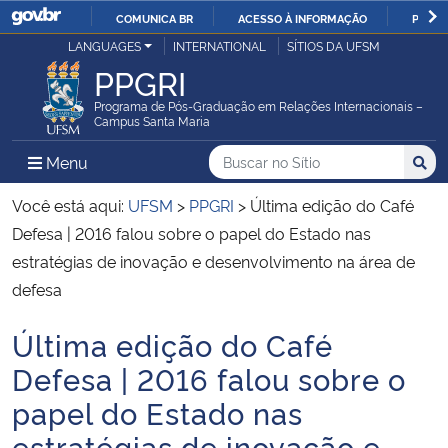
COMUNICA BR
ACESSO À INFORMAÇÃO
PARTI
Casa Civil
LANGUAGES
INTERNATIONAL
SÍTIOS DA UFSM
IR
PPGRI
PARA
Ministério da Justiça e Segurança Pública
O
Programa de Pós-Graduação em Relações Internacionais –
Campus Santa Maria
CONTEÚDO
Ministério da Defesa
Buscar no no Sítio
Busca
Busca:
Menu Principal do Sítio
Menu
Busc
Ministério das Relações Exteriores
Você está aqui:
UFSM
>
PPGRI
>
Última edição do Café
Defesa | 2016 falou sobre o papel do Estado nas
Ministério da Economia
estratégias de inovação e desenvolvimento na área de
defesa
Ministério da Infraestrutura
Última edição do Café
Início do conteúdo
Ministério da Agricultura, Pecuária e Abastecimento
Defesa | 2016 falou sobre o
papel do Estado nas
Ministério da Educação
estratégias de inovação e