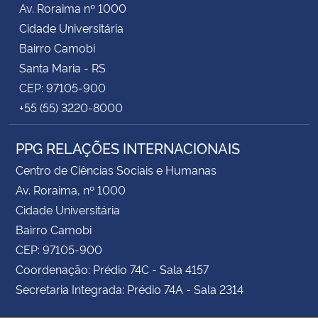
Av. Roraima nº 1000
Cidade Universitária
Secretaria-Geral
Bairro Camobi
Santa Maria - RS
Secretaria de Governo
CEP: 97105-900
+55 (55) 3220-8000
Gabinete de Segurança Institucional
PPG RELAÇÕES INTERNACIONAIS
Advocacia-Geral da União
Centro de Ciências Sociais e Humanas
Banco Central do Brasil
Av. Roraima, nº 1000
Cidade Universitária
Planalto
Bairro Camobi
CEP: 97105-900
Coordenação: Prédio 74C - Sala 4157
Secretaria Integrada: Prédio 74A - Sala 2314