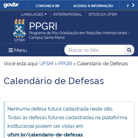
COMUNICA BR
ACESSO À INFORMAÇÃO
PARTI
Casa Civil
LANGUAGES
INTERNATIONAL
SÍTIOS DA UFSM
IR
PPGRI
PARA
Ministério da Justiça e Segurança Pública
O
Programa de Pós-Graduação em Relações Internacionais –
Campus Santa Maria
CONTEÚDO
Ministério da Defesa
Buscar no no Sítio
Busca
Busca:
Menu Principal do Sítio
Menu
Busc
Ministério das Relações Exteriores
Você está aqui:
UFSM
>
PPGRI
>
Calendário de Defesas
Calendário de Defesas
Ministério da Economia
Início do conteúdo
Ministério da Infraestrutura
Nenhuma defesa futura cadastrada neste sítio.
Ministério da Agricultura, Pecuária e Abastecimento
Todas as defesas futuras cadastradas na plataforma
institucional podem ser vistas em
Ministério da Educação
ufsm.br/calendario-de-defesas
.