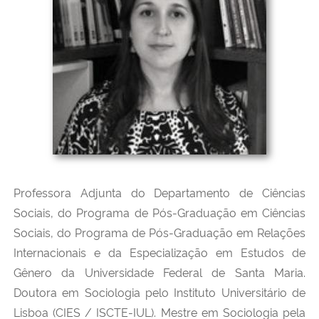
Professora Adjunta do Departamento de Ciências
Sociais, do Programa de Pós-Graduação em Ciências
Sociais, do Programa de Pós-Graduação em Relações
Internacionais e da Especialização em Estudos de
Gênero da Universidade Federal de Santa Maria.
Doutora em Sociologia pelo Instituto Universitário de
Lisboa (CIES / ISCTE-IUL). Mestre em Sociologia pela