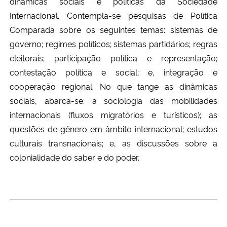
dinâmicas sociais e políticas da Sociedade
Ministério da Cidadania
Internacional. Contempla-se pesquisas de Política
Comparada sobre os seguintes temas: sistemas de
Ministério da Saúde
governo; regimes políticos; sistemas partidários; regras
eleitorais; participação política e representação;
Ministério de Minas e Energia
contestação política e social; e, integração e
cooperação regional. No que tange as dinâmicas
Ministério da Ciência, Tecnologia, Inovações e Comunicações
sociais, abarca-se: a sociologia das mobilidades
internacionais (fluxos migratórios e turísticos); as
Ministério do Meio Ambiente
questões de gênero em âmbito internacional; estudos
culturais transnacionais; e, as discussões sobre a
Ministério do Turismo
colonialidade do saber e do poder.
Ministério do Desenvolvimento Regional
Controladoria-Geral da União
Ministério da Mulher, da Família e dos Direitos Humanos