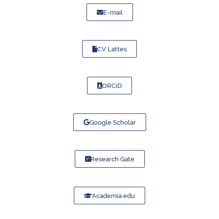
E-mail
CV Lattes
ORCiD
Google Scholar
Research Gate
Academia.edu