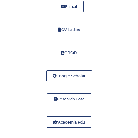
E-mail
CV Lattes
ORCiD
Google Scholar
Research Gate
Academia.edu