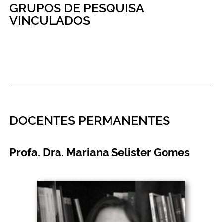
GRUPOS DE PESQUISA
VINCULADOS
Secretaria-Geral
Secretaria de Governo
Gabinete de Segurança Institucional
Advocacia-Geral da União
DOCENTES PERMANENTES
Banco Central do Brasil
Profa. Dra. Mariana Selister Gomes
Planalto