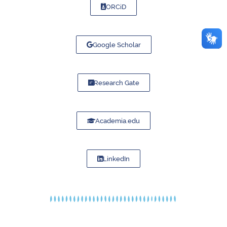
ORCiD
Google Scholar
Research Gate
Academia.edu
LinkedIn