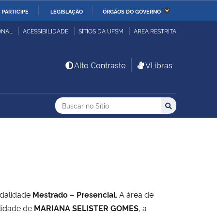
PARTICIPE
LEGISLAÇÃO
ÓRGÃOS DO GOVERNO
stério da Economia
Ministério da Infraestrutura
ONAL
ACESSIBILIDADE
SÍTIOS DA UFSM
ÁREA RESTRITA
stério de Minas e Energia
Ministério da Ciência,
Alto Contraste
VLibras
Tecnologia, Inovações e
Comunicações
Buscar no no Sítio
Busca
Busca:
Buscar
stério da Mulher, da
Secretaria-Geral
lia e dos Direitos
anos
alto
dalidade
Mestrado – Presencial
. A área de
lidade de
MARIANA SELISTER GOMES
, a