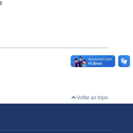
O
.
Voltar ao topo