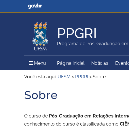
Casa Civil
Ministério da Justiça e
Segurança Pública
PPGRI
Ministério da Agricultura,
Ministério da Educação
Programa de Pós-Graduação em R
Pecuária e Abastecimento
Menu Principal do Sítio
Menu
Página Inicial
Notícias
Event
Ministério do Meio Ambiente
Ministério do Turismo
Você está aqui:
UFSM
>
PPGRI
>
Sobre
Sobre
Início do conteúdo
Secretaria de Governo
Gabinete de Segurança
Institucional
O curso de
Pós-Graduação em Relações Intern
conhecimento do curso é classificada como
CIÊ