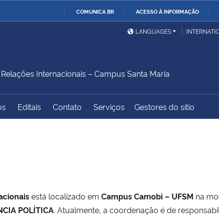
COMUNICA BR
ACESSO À INFORMAÇÃO
Ministério da Defesa
Ministério das Relações
Mini
IR
LANGUAGES
INTERNATI
Exteriores
PARA
O
Ministério da Cidadania
Ministério da Saúde
Mini
CONTEÚDO
elações Internacionais – Campus Santa Maria
os
Editais
Contato
Serviços
Gestores do sítio
Ministério do
Controladoria-Geral da
Mini
Desenvolvimento Regional
União
Famí
Hum
Advocacia-Geral da União
Banco Central do Brasil
Plan
acionais
está localizado em
Campus Camobi – UFSM
na mo
NCIA POLÍTICA
. Atualmente, a coordenação é de responsabi