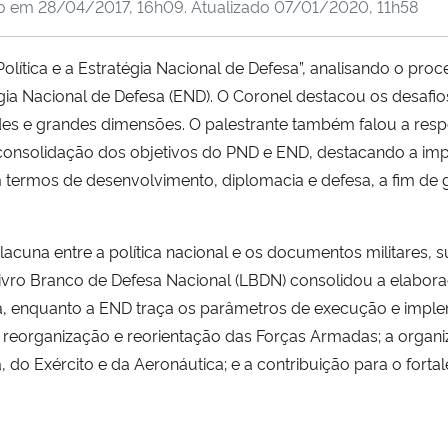
do em
28/04/2017, 16h09
. Atualizado
07/01/2020, 11h58
Política e a Estratégia Nacional de Defesa”, analisando o pr
égia Nacional de Defesa (END). O Coronel destacou os desafio
ades e grandes dimensões. O palestrante também falou a resp
 consolidação dos objetivos do PND e END, destacando a imp
termos de desenvolvimento, diplomacia e defesa, a fim de ga
acuna entre a política nacional e os documentos militares,
ivro Branco de Defesa Nacional (LBDN) consolidou a elabora
a, enquanto a END traça os parâmetros de execução e imple
reorganização e reorientação das Forças Armadas; a organiz
, do Exército e da Aeronáutica; e a contribuição para o fort