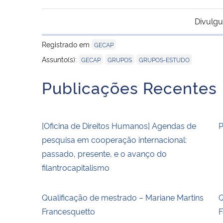
Divulgu
Registrado em
GECAP
,
,
Assunto(s):
GECAP
GRUPOS
GRUPOS-ESTUDO
Publicações Recentes
[Oficina de Direitos Humanos] Agendas de
P
pesquisa em cooperação internacional:
passado, presente, e o avanço do
filantrocapitalismo
Qualificação de mestrado – Mariane Martins
Q
Francesquetto
F