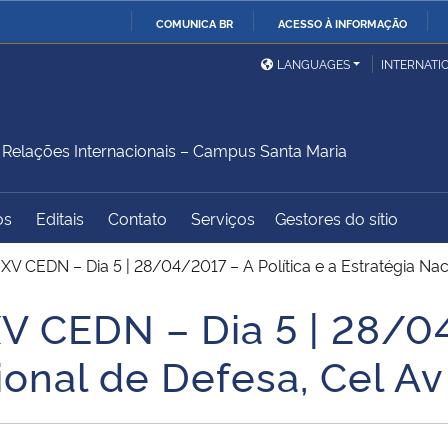
COMUNICA BR
ACESSO À INFORMAÇÃO
Ministério da Defesa
Ministério das Relações
Mini
IR
LANGUAGES
INTERNATI
Exteriores
PARA
O
Ministério da Cidadania
Ministério da Saúde
Mini
CONTEÚDO
elações Internacionais – Campus Santa Maria
os
Editais
Contato
Serviços
Gestores do sítio
Ministério do
Controladoria-Geral da
Mini
Desenvolvimento Regional
União
Famí
 XV CEDN – Dia 5 | 28/04/2017 – A Política e a Estratégia Na
Hum
V CEDN – Dia 5 | 28/04
Advocacia-Geral da União
Banco Central do Brasil
Plan
ional de Defesa, Cel A