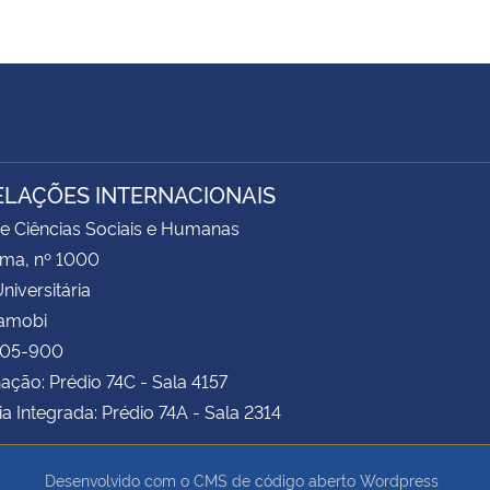
ELAÇÕES INTERNACIONAIS
e Ciências Sociais e Humanas
ima, nº 1000
niversitária
Camobi
105-900
ção: Prédio 74C - Sala 4157
ia Integrada: Prédio 74A - Sala 2314
Desenvolvido com o CMS de código aberto
Wordpress