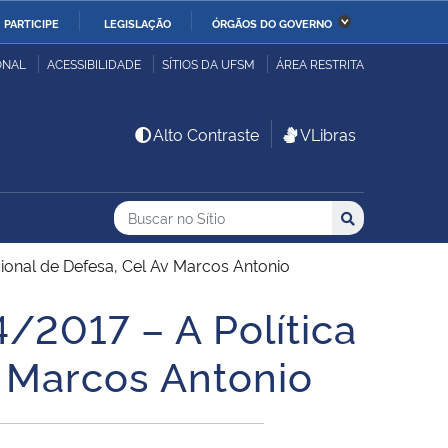
PARTICIPE
LEGISLAÇÃO
ÓRGÃOS DO GOVERNO
stério da Economia
Ministério da Infraestrutura
ONAL
ACESSIBILIDADE
SÍTIOS DA UFSM
ÁREA RESTRITA
stério de Minas e Energia
Ministério da Ciência,
Alto Contraste
VLibras
Tecnologia, Inovações e
Comunicações
Buscar no no Sítio
Busca
Busca:
Buscar
stério da Mulher, da
Secretaria-Geral
lia e dos Direitos
cional de Defesa, Cel Av Marcos Antonio
anos
/2017 – A Política
alto
v Marcos Antonio