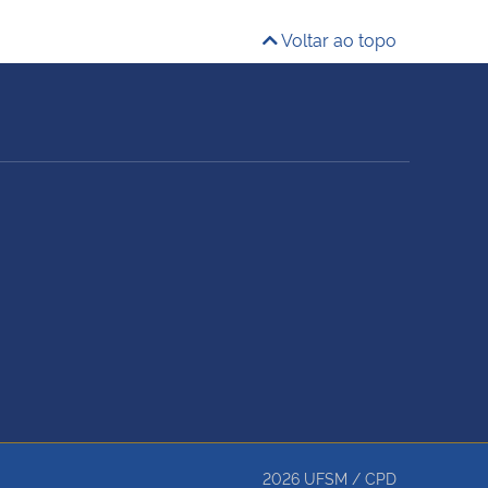
Voltar ao topo
2026
UFSM
/
CPD