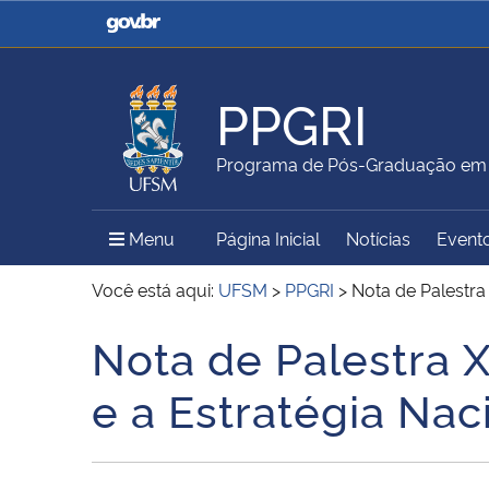
Casa Civil
Ministério da Justiça e
Segurança Pública
PPGRI
Ministério da Agricultura,
Ministério da Educação
Programa de Pós-Graduação em R
Pecuária e Abastecimento
Menu Principal do Sítio
Menu
Página Inicial
Notícias
Event
Ministério do Meio Ambiente
Ministério do Turismo
Você está aqui:
UFSM
>
PPGRI
>
Nota de Palestra
Nota de Palestra X
Início do conteúdo
Secretaria de Governo
Gabinete de Segurança
e a Estratégia Nac
Institucional