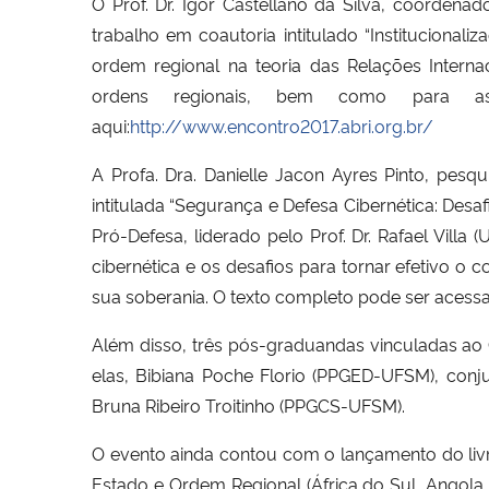
O Prof. Dr. Igor Castellano da Silva, coordenad
trabalho em coautoria intitulado “Institucional
ordem regional na teoria das Relações Internaci
ordens regionais, bem como para a
aqui:
http://www.encontro2017.abri.org.br/
A Profa. Dra. Danielle Jacon Ayres Pinto, pe
intitulada “Segurança e Defesa Cibernética: Desa
Pró-Defesa, liderado pelo Prof. Dr. Rafael Vill
cibernética e os desafios para tornar efetivo o
sua soberania. O texto completo pode ser acess
Além disso, três pós-graduandas vinculadas ao
elas, Bibiana Poche Florio (PPGED-UFSM), conj
Bruna Ribeiro Troitinho (PPGCS-UFSM).
O evento ainda contou com o lançamento do livro 
Estado e Ordem Regional (África do Sul, Ango