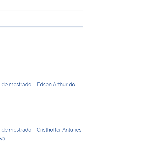
 transferência
o de mestrado – Edson Arthur do
o de mestrado – Cristhoffer Antunes
wa