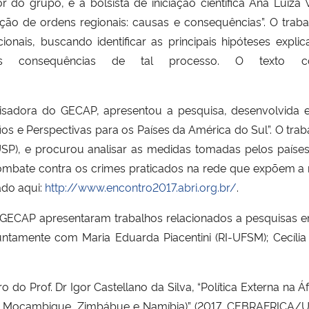
or do grupo, e a bolsista de iniciação científica Ana Lui
ização de ordens regionais: causas e consequências”. O trab
onais, buscando identificar as principais hipóteses explica
s consequências de tal processo. O texto c
squisadora do GECAP, apresentou a pesquisa, desenvolvi
fios e Perspectivas para os Países da América do Sul”. O tra
a (USP), e procurou analisar as medidas tomadas pelos país
 combate contra os crimes praticados na rede que expõem a
ado aqui:
http://www.encontro2017.abri.org.br/
.
 GECAP apresentaram trabalhos relacionados a pesquisas e
untamente com Maria Eduarda Piacentini (RI-UFSM); Cecíli
do Prof. Dr Igor Castellano da Silva, “Política Externa na Á
la, Moçambique, Zimbábue e Namíbia)” (2017, CEBRAFRICA/