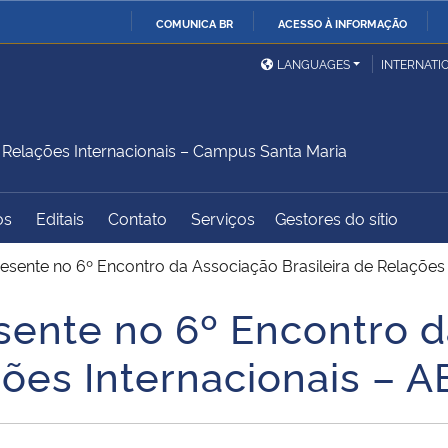
COMUNICA BR
ACESSO À INFORMAÇÃO
Ministério da Defesa
Ministério das Relações
Mini
IR
LANGUAGES
INTERNATI
Exteriores
PARA
O
Ministério da Cidadania
Ministério da Saúde
Mini
CONTEÚDO
elações Internacionais – Campus Santa Maria
os
Editais
Contato
Serviços
Gestores do sítio
Ministério do
Controladoria-Geral da
Mini
Desenvolvimento Regional
União
Famí
sente no 6º Encontro da Associação Brasileira de Relações 
Hum
ente no 6º Encontro d
Advocacia-Geral da União
Banco Central do Brasil
Plan
ções Internacionais – A