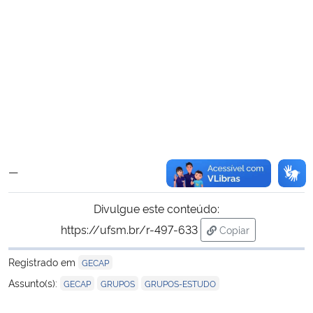
—
Divulgue este conteúdo:
https://ufsm.br/r-497-633
Copiar
para área de trans
Registrado em
GECAP
,
,
Assunto(s):
GECAP
GRUPOS
GRUPOS-ESTUDO