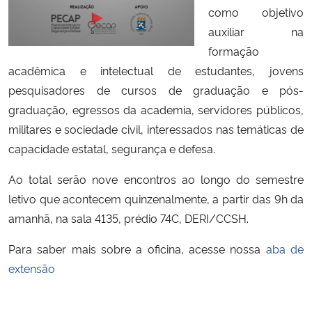
como objetivo
auxiliar na
Secretaria-Geral
formação
acadêmica e intelectual de estudantes, jovens
Secretaria de Governo
pesquisadores de cursos de graduação e pós-
Gabinete de Segurança Institucional
graduação, egressos da academia, servidores públicos,
militares e sociedade civil, interessados nas temáticas de
Advocacia-Geral da União
capacidade estatal, segurança e defesa.
Ao total serão nove encontros ao longo do semestre
Banco Central do Brasil
letivo que acontecem quinzenalmente, a partir das 9h da
amanhã, na sala 4135, prédio 74C, DERI/CCSH.
Planalto
Para saber mais sobre a oficina, acesse nossa
aba de
extensão