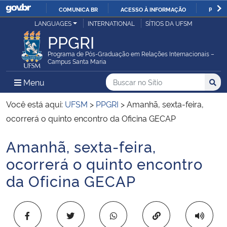
COMUNICA BR
ACESSO À INFORMAÇÃO
PARTI
Casa Civil
LANGUAGES
INTERNATIONAL
SÍTIOS DA UFSM
IR
PPGRI
PARA
Ministério da Justiça e Segurança Pública
O
Programa de Pós-Graduação em Relações Internacionais –
Campus Santa Maria
CONTEÚDO
Ministério da Defesa
Buscar no no Sítio
Busca
Busca:
Menu Principal do Sítio
Menu
Busc
Ministério das Relações Exteriores
Você está aqui:
UFSM
>
PPGRI
>
Amanhã, sexta-feira,
ocorrerá o quinto encontro da Oficina GECAP
Ministério da Economia
Amanhã, sexta-feira,
Início do conteúdo
Ministério da Infraestrutura
ocorrerá o quinto encontro
da Oficina GECAP
Ministério da Agricultura, Pecuária e Abastecimento
Ministério da Educação
Copiar para área 