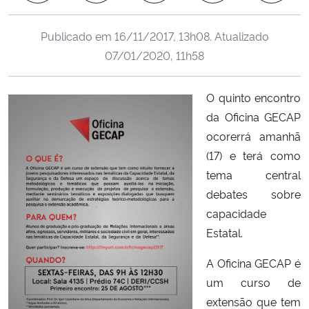
Ministério da Cidadania
Publicado em
16/11/2017, 13h08
. Atualizado
Ministério da Saúde
07/01/2020, 11h58
Ministério de Minas e Energia
O quinto encontro
da Oficina GECAP
Ministério da Ciência, Tecnologia, Inovações e Comunicações
ocorerrá amanhã
(17) e terá como
Ministério do Meio Ambiente
tema central
debates sobre
Ministério do Turismo
capacidade
Estatal.
Ministério do Desenvolvimento Regional
A Oficina GECAP é
Controladoria-Geral da União
um curso de
extensão que tem
Ministério da Mulher, da Família e dos Direitos Humanos