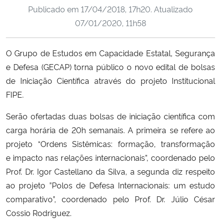
Publicado em
17/04/2018, 17h20
. Atualizado
Ministério da Cidadania
07/01/2020, 11h58
Ministério da Saúde
O Grupo de Estudos em Capacidade Estatal, Segurança
Ministério de Minas e Energia
e Defesa (GECAP) torna público o novo edital de bolsas
de Iniciação Científica através do projeto Institucional
Ministério da Ciência, Tecnologia, Inovações e Comunicações
FIPE.
Ministério do Meio Ambiente
Serão ofertadas duas bolsas de iniciação científica com
carga horária de 20h semanais. A primeira se refere ao
Ministério do Turismo
projeto “Ordens Sistêmicas: formação, transformação
e impacto nas relações internacionais”, coordenado pelo
Ministério do Desenvolvimento Regional
Prof. Dr. Igor Castellano da Silva, a segunda diz respeito
ao projeto ”Polos de Defesa Internacionais: um estudo
Controladoria-Geral da União
comparativo”, coordenado pelo Prof. Dr. Júlio César
Cossio Rodriguez.
Ministério da Mulher, da Família e dos Direitos Humanos