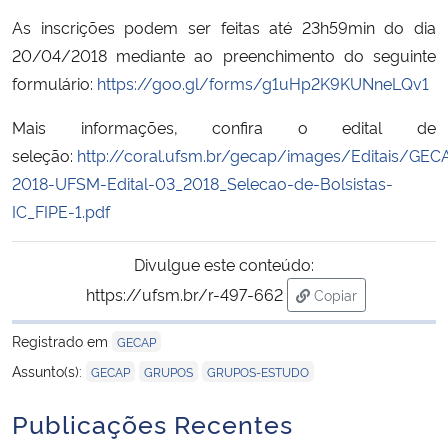
As inscrições podem ser feitas até 23h59min do dia
Secretaria-Geral
20/04/2018 mediante ao preenchimento do seguinte
formulário:
https://goo.gl/forms/g1uHp2K9KUNneLQv1
Secretaria de Governo
Mais informações, confira o edital de
Gabinete de Segurança Institucional
seleção:
http://coral.ufsm.br/gecap/images/Editais/GEC
2018-UFSM-Edital-03_2018_Selecao-de-Bolsistas-
Advocacia-Geral da União
IC_FIPE-1.pdf
Banco Central do Brasil
Divulgue este conteúdo:
https://ufsm.br/r-497-662
Copiar
Planalto
para área de trans
Registrado em
GECAP
,
,
Assunto(s):
GECAP
GRUPOS
GRUPOS-ESTUDO
Publicações Recentes