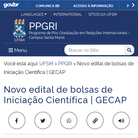
COMUNICA BR
ACESSO À INFORMAÇÃO
PARTI
Casa Civil
LANGUAGES
INTERNATIONAL
SÍTIOS DA UFSM
IR
PPGRI
PARA
Ministério da Justiça e Segurança Pública
O
Programa de Pós-Graduação em Relações Internacionais –
Campus Santa Maria
CONTEÚDO
Ministério da Defesa
Buscar no no Sítio
Busca
Busca:
Menu Principal do Sítio
Menu
Busc
Ministério das Relações Exteriores
Você está aqui:
UFSM
>
PPGRI
>
Novo edital de bolsas de
Iniciação Científica | GECAP
Ministério da Economia
Novo edital de bolsas de
Início do conteúdo
Ministério da Infraestrutura
Iniciação Científica | GECAP
Ministério da Agricultura, Pecuária e Abastecimento
Copiar para área 
Ministério da Educação