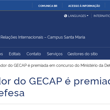
COMUNICA BR
ACESSO À INFORMAÇÃO
Ministério da Defesa
Ministério das Relações
Mini
IR
LANGUAGES
INTERNATI
Exteriores
PARA
O
Ministério da Cidadania
Ministério da Saúde
Mini
CONTEÚDO
elações Internacionais – Campus Santa Maria
os
Editais
Contato
Serviços
Gestores do sítio
Ministério do
Controladoria-Geral da
Mini
Desenvolvimento Regional
União
Famí
ador do GECAP é premiada em concurso do Ministério da De
Hum
dor do GECAP é premia
Advocacia-Geral da União
Banco Central do Brasil
Plan
efesa