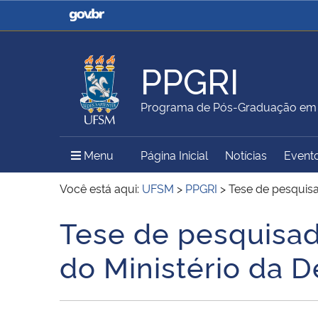
Casa Civil
Ministério da Justiça e
Segurança Pública
PPGRI
Ministério da Agricultura,
Ministério da Educação
Programa de Pós-Graduação em R
Pecuária e Abastecimento
Menu Principal do Sítio
Menu
Página Inicial
Notícias
Event
Ministério do Meio Ambiente
Ministério do Turismo
Você está aqui:
UFSM
>
PPGRI
>
Tese de pesquis
Tese de pesquisa
Início do conteúdo
Secretaria de Governo
Gabinete de Segurança
do Ministério da D
Institucional