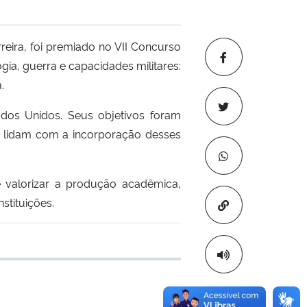
eira, foi premiado no VII Concurso
gia, guerra e capacidades militares:
.
dos Unidos. Seus objetivos foram
as lidam com a incorporação desses
e valorizar a produção acadêmica,
nstituições.
Copiar para áre
 transferência