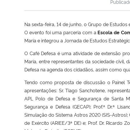
Publica
Na sexta-feira, 14 de junho,
o Grupo de Estudos 
O evento foi uma parceria com
a
Escola de Com
Maria e integrou a Jornada de Estudos Estratég
O Café Defesa é uma atividade de extensão pr
Maria, entre representantes da sociedade civil, 
Defesa na agenda dos cidadãos, assim como qual
Tendo como proposta de discussão o Painel Te
apresentações: Sr. Tiago Sanchotene, represen
APL Polo de Defesa e Segurança de Santa Mari
Segurança e Defesa (GECAP); Prof.ª Dr.ª Lis
Simulação do Sistema
Astros
2020 (SIS-
Astros
)
de Exército (ARIEE/3ª DE) e; Prof. Dr. Ricard