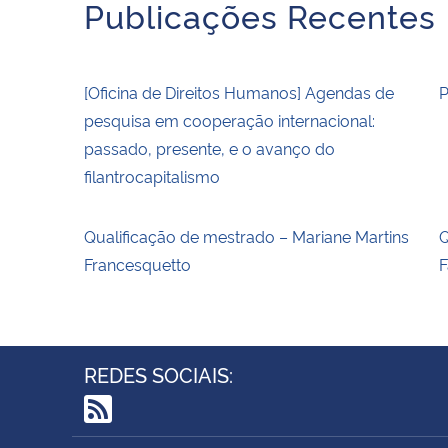
Publicações Recentes
[Oficina de Direitos Humanos] Agendas de
P
pesquisa em cooperação internacional:
passado, presente, e o avanço do
filantrocapitalismo
Qualificação de mestrado – Mariane Martins
Q
Francesquetto
F
REDES SOCIAIS:
RSS