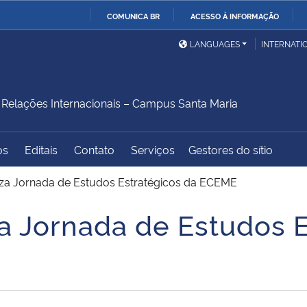
COMUNICA BR
ACESSO À INFORMAÇÃO
Ministério da Defesa
Ministério das Relações
Mini
IR
LANGUAGES
INTERNATI
Exteriores
PARA
O
Ministério da Cidadania
Ministério da Saúde
Mini
CONTEÚDO
elações Internacionais – Campus Santa Maria
os
Editais
Contato
Serviços
Gestores do sítio
Ministério do
Controladoria-Geral da
Mini
Desenvolvimento Regional
União
Famí
iza Jornada de Estudos Estratégicos da ECEME
Hum
za Jornada de Estudos 
Advocacia-Geral da União
Banco Central do Brasil
Plan