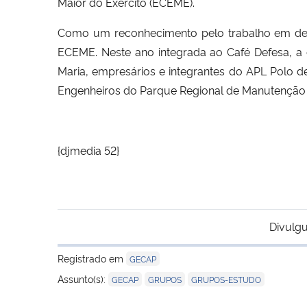
Maior do Exército (ECEME).
Como um reconhecimento pelo trabalho em des
ECEME. Neste ano integrada ao Café Defesa, a 
Maria, empresários e integrantes do APL Polo d
Engenheiros do Parque Regional de Manutenção d
{djmedia 52}
Divulgu
Registrado em
GECAP
,
,
Assunto(s):
GECAP
GRUPOS
GRUPOS-ESTUDO