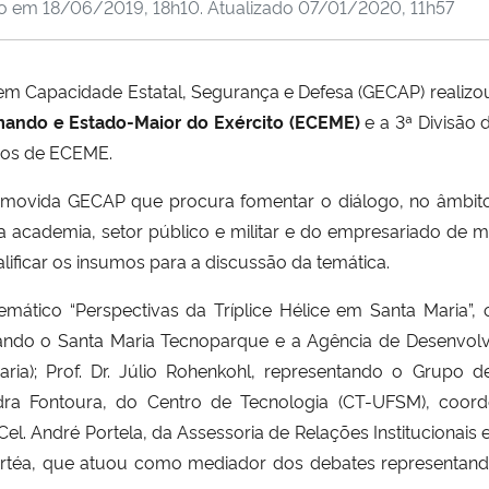
do em
18/06/2019, 18h10
. Atualizado
07/01/2020, 11h57
em Capacidade Estatal, Segurança e Defesa (GECAP)
realizo
ando e Estado-Maior do Exército (ECEME)
e a 3ª Divisão d
icos de ECEME.
omovida GECAP que procura fomentar o diálogo, no âmbito
da academia, setor público e militar e do empresariado de m
ificar os insumos para a discussão da temática.
mático “Perspectivas da Tríplice Hélice em Santa Maria”,
tando o Santa Maria Tecnoparque e a Agência de Desenvolv
a); Prof. Dr. Júlio Rohenkohl, representando o
Grupo de
andra Fontoura, do Centro de Tecnologia (CT-UFSM), coor
; Cel. André Portela, da Assessoria de Relações Institucionais
o Zortéa, que atuou como mediador dos debates representa