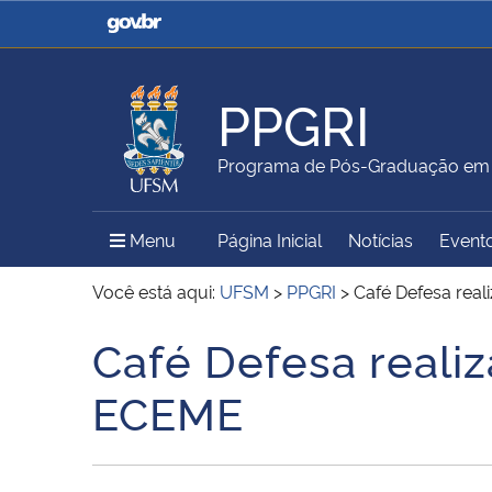
Casa Civil
Ministério da Justiça e
Segurança Pública
PPGRI
Ministério da Agricultura,
Ministério da Educação
Programa de Pós-Graduação em R
Pecuária e Abastecimento
Menu Principal do Sítio
Menu
Página Inicial
Notícias
Event
Ministério do Meio Ambiente
Ministério do Turismo
Você está aqui:
UFSM
>
PPGRI
>
Café Defesa real
Café Defesa reali
Início do conteúdo
Secretaria de Governo
Gabinete de Segurança
ECEME
Institucional