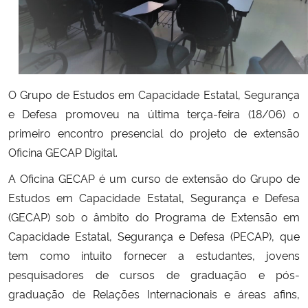
Secretaria-Geral
Secretaria de Governo
O Grupo de Estudos em Capacidade Estatal, Segurança
Gabinete de Segurança Institucional
e Defesa promoveu na última terça-feira (18/06) o
primeiro encontro presencial do projeto de extensão
Advocacia-Geral da União
Oficina GECAP Digital.
A Oficina GECAP é um curso de extensão do Grupo de
Banco Central do Brasil
Estudos em Capacidade Estatal, Segurança e Defesa
Planalto
(GECAP) sob o âmbito do Programa de Extensão em
Capacidade Estatal, Segurança e Defesa (PECAP), que
tem como intuito fornecer a estudantes, jovens
pesquisadores de cursos de graduação e pós-
graduação de Relações Internacionais e áreas afins,