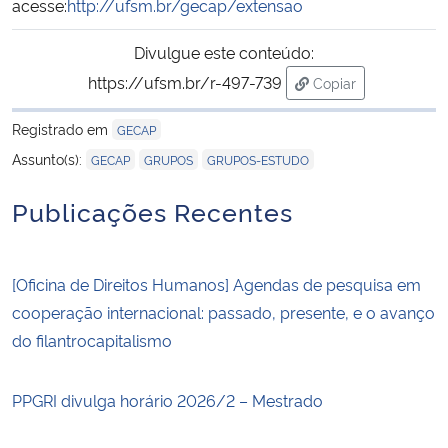
acesse:
http://ufsm.br/gecap/extensao
Divulgue este conteúdo:
https://ufsm.br/r-497-739
Copiar
para área de trans
Registrado em
GECAP
,
,
Assunto(s):
GECAP
GRUPOS
GRUPOS-ESTUDO
Publicações Recentes
[Oficina de Direitos Humanos] Agendas de pesquisa em
cooperação internacional: passado, presente, e o avanço
do filantrocapitalismo
PPGRI divulga horário 2026/2 – Mestrado