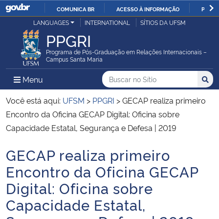
COMUNICA BR
ACESSO À INFORMAÇÃO
PARTI
Casa Civil
LANGUAGES
INTERNATIONAL
SÍTIOS DA UFSM
IR
PPGRI
PARA
Ministério da Justiça e Segurança Pública
O
Programa de Pós-Graduação em Relações Internacionais –
Campus Santa Maria
CONTEÚDO
Ministério da Defesa
Buscar no no Sítio
Busca
Busca:
Menu Principal do Sítio
Menu
Busc
Ministério das Relações Exteriores
Você está aqui:
UFSM
>
PPGRI
>
GECAP realiza primeiro
Encontro da Oficina GECAP Digital: Oficina sobre
Ministério da Economia
Capacidade Estatal, Segurança e Defesa | 2019
GECAP realiza primeiro
Ministério da Infraestrutura
Início do conteúdo
Encontro da Oficina GECAP
Ministério da Agricultura, Pecuária e Abastecimento
Digital: Oficina sobre
Capacidade Estatal,
Ministério da Educação