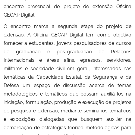
encontro presencial do projeto de extensão Oficina
Secretaria-Geral
GECAP Digital.
O encontro marca a segunda etapa do projeto de
Secretaria de Governo
extensão. A Oficina GECAP Digital tem como objetivo
fornecer a estudantes, jovens pesquisadores de cursos
Gabinete de Segurança Institucional
de graduação e pós-graduação de Relações
Internacionais e áreas afins, egressos, servidores,
Advocacia-Geral da União
militares e sociedade civil em geral, interessados nas
temáticas da Capacidade Estatal, da Segurança e da
Banco Central do Brasil
Defesa um espaço de discussão acerca de temas
metodológicos e temáticos que possam auxiliá-los na
Planalto
iniciação, formulação, produção e execução de projetos
de pesquisa e extensão, mediante seminários temáticos
e exposições dialogadas que busquem auxiliar na
demarcação de estratégias teórico-metodológicas para