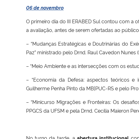
06 de novembro
O primeiro dia do III ERABED Sul contou com a o
a avaliação, antes de serem ofertadas ao público
– “Mudanças Estratégicas e Doutrinárias do Exé
Paz” ministrado pelo Drnd. Raul Cavedon Nunes
– “Meio Ambiente e as intersecções com os estu
– “Economia da Defesa: aspectos teóricos e in
Guilherme Penha Pinto da MB|PUC-RS e pelo Pro
– “Minicurso Migrações e Fronteiras: Os desafio
PPGCS da UFSM e pela Drnd. Cecília Maieron Pe
No turno da tarde, a
abertura institucional
con