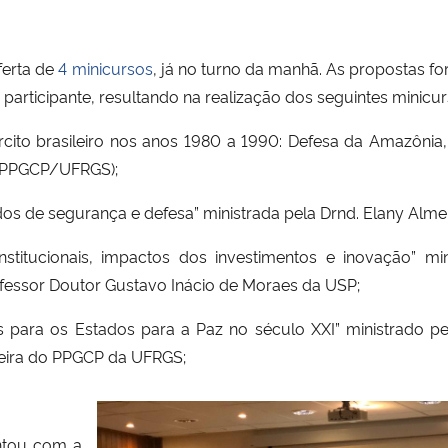
ferta de
4 minicursos
, já no turno da manhã. As propostas fo
 participante, resultando na realização dos seguintes minicur
rcito brasileiro nos anos 1980 a 1990: Defesa da Amazônia
 (PPGCP/UFRGS);
dos de segurança e defesa” ministrada pela Drnd. Elany A
stitucionais, impactos dos investimentos e inovação” min
fessor Doutor Gustavo Inácio de Moraes da USP;
s para os Estados para a Paz no século XXI” ministrado pe
reira do PPGCP da UFRGS;
tou com a