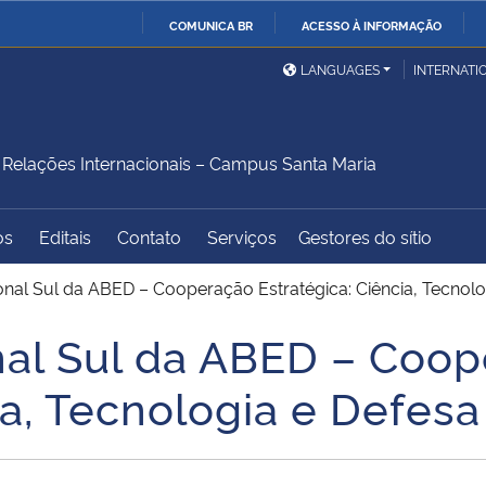
COMUNICA BR
ACESSO À INFORMAÇÃO
Ministério da Defesa
Ministério das Relações
Mini
IR
LANGUAGES
INTERNATI
Exteriores
PARA
O
Ministério da Cidadania
Ministério da Saúde
Mini
CONTEÚDO
elações Internacionais – Campus Santa Maria
os
Editais
Contato
Serviços
Gestores do sítio
Ministério do
Controladoria-Geral da
Mini
Desenvolvimento Regional
União
Famí
ional Sul da ABED – Cooperação Estratégica: Ciência, Tecnolo
Hum
onal Sul da ABED – Coo
Advocacia-Geral da União
Banco Central do Brasil
Plan
ia, Tecnologia e Defesa