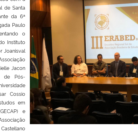
al de Santa
ante da 6ª
igada Paulo
sentando o
o Instituto
r Joanisval
Associação
ielle Jacon
a de Pós-
iversidade
sar Cossio
studos em
(GECAP) e
Associação
 Castellano