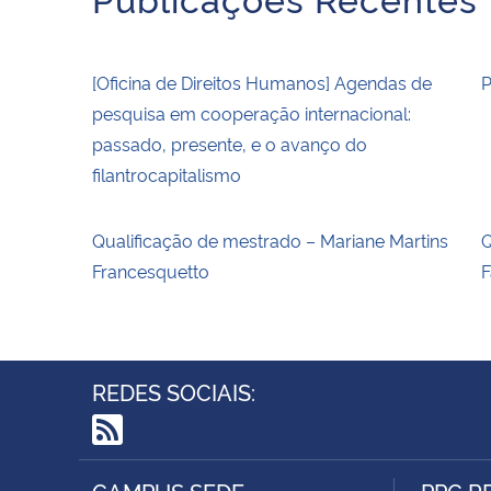
[Oficina de Direitos Humanos] Agendas de
P
pesquisa em cooperação internacional:
passado, presente, e o avanço do
filantrocapitalismo
Qualificação de mestrado – Mariane Martins
Q
Francesquetto
F
REDES SOCIAIS:
RSS
CAMPUS SEDE
PPG R