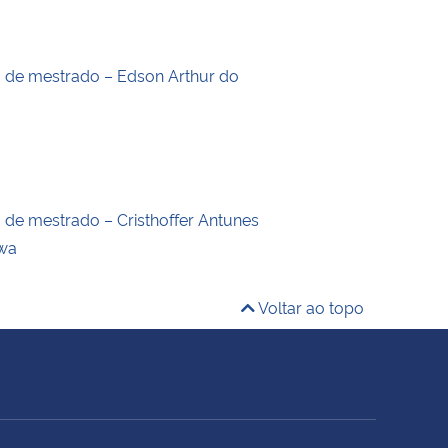
o de mestrado – Edson Arthur do
o de mestrado – Cristhoffer Antunes
wa
Voltar ao topo