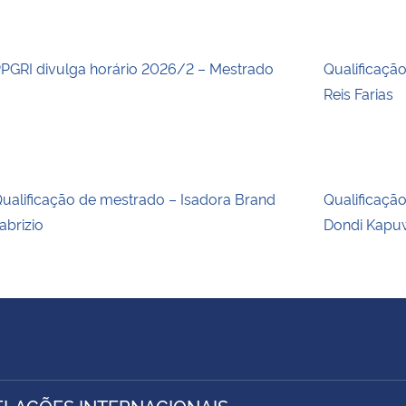
PGRI divulga horário 2026/2 – Mestrado
Qualificaçã
Reis Farias
ualificação de mestrado – Isadora Brand
Qualificaçã
abrizio
Dondi Kapu
ELAÇÕES INTERNACIONAIS