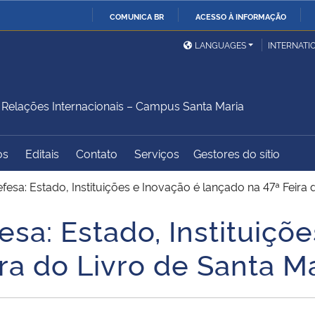
COMUNICA BR
ACESSO À INFORMAÇÃO
Ministério da Defesa
Ministério das Relações
Mini
IR
LANGUAGES
INTERNATI
Exteriores
PARA
O
Ministério da Cidadania
Ministério da Saúde
Mini
CONTEÚDO
elações Internacionais – Campus Santa Maria
os
Editais
Contato
Serviços
Gestores do sítio
Ministério do
Controladoria-Geral da
Mini
Desenvolvimento Regional
União
Famí
fesa: Estado, Instituições e Inovação é lançado na 47ª Feira 
Hum
esa: Estado, Instituiçõ
Advocacia-Geral da União
Banco Central do Brasil
Plan
ra do Livro de Santa M