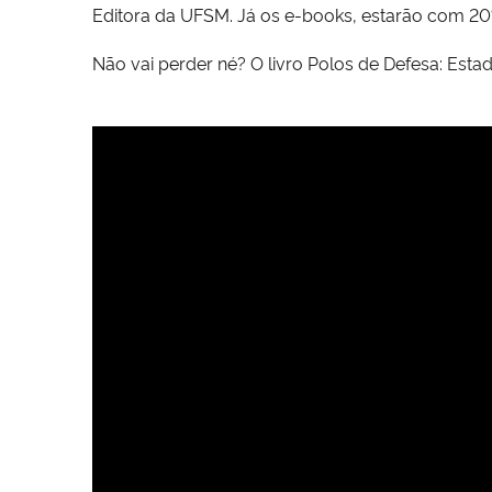
Editora da UFSM. Já os e-books, estarão com 2
Não vai perder né? O livro Polos de Defesa: Esta