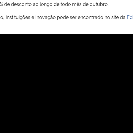
0% de desconto ao longo de todo mês de outubro.
do, Instituições e Inovação pode ser encontrado no site da
Ed