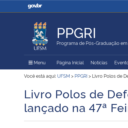
Casa Civil
Ministério da Justiça e
Segurança Pública
PPGRI
Ministério da Agricultura,
Ministério da Educação
Programa de Pós-Graduação em R
Pecuária e Abastecimento
Menu Principal do Sítio
Menu
Página Inicial
Notícias
Event
Ministério do Meio Ambiente
Ministério do Turismo
Você está aqui:
UFSM
>
PPGRI
>
Livro Polos de De
Livro Polos de Def
Início do conteúdo
Secretaria de Governo
Gabinete de Segurança
lançado na 47ª Fei
Institucional