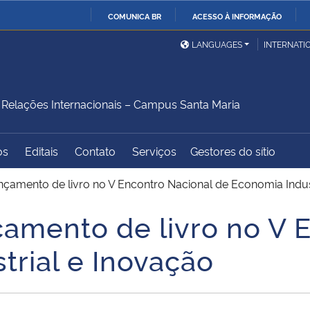
COMUNICA BR
ACESSO À INFORMAÇÃO
Ministério da Defesa
Ministério das Relações
Mini
IR
LANGUAGES
INTERNATI
Exteriores
PARA
O
Ministério da Cidadania
Ministério da Saúde
Mini
CONTEÚDO
elações Internacionais – Campus Santa Maria
os
Editais
Contato
Serviços
Gestores do sítio
Ministério do
Controladoria-Geral da
Mini
Desenvolvimento Regional
União
Famí
nçamento de livro no V Encontro Nacional de Economia Indus
Hum
çamento de livro no V 
Advocacia-Geral da União
Banco Central do Brasil
Plan
trial e Inovação