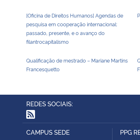
[Oficina de Direitos Humanos] Agendas de
P
pesquisa em cooperação internacional:
passado, presente, e o avanço do
filantrocapitalismo
Qualificação de mestrado – Mariane Martins
Q
Francesquetto
F
REDES SOCIAIS:
RSS
CAMPUS SEDE
PPG R