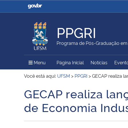
Casa Civil
Ministério da Justiça e
Segurança Pública
PPGRI
Ministério da Agricultura,
Ministério da Educação
Programa de Pós-Graduação em R
Pecuária e Abastecimento
Menu Principal do Sítio
Menu
Página Inicial
Notícias
Event
Ministério do Meio Ambiente
Ministério do Turismo
Você está aqui:
UFSM
>
PPGRI
>
GECAP realiza la
GECAP realiza lan
Início do conteúdo
Secretaria de Governo
Gabinete de Segurança
de Economia Indus
Institucional