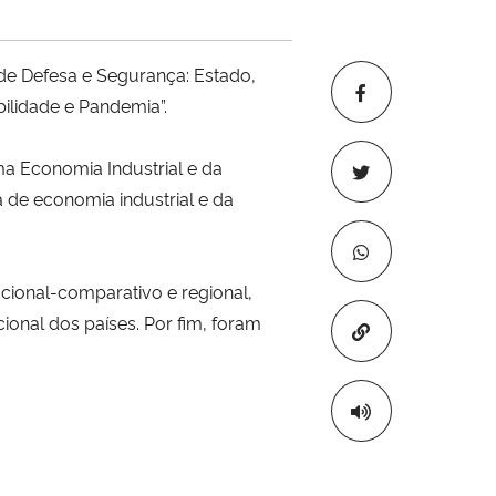
s de Defesa e Segurança: Estado,
bilidade e Pandemia”.
a Economia Industrial e da
 de economia industrial e da
nacional-comparativo e regional,
ional dos países. Por fim, foram
Copiar para áre