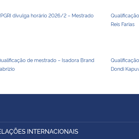
PGRI divulga horário 2026/2 – Mestrado
Qualificaçã
Reis Farias
ualificação de mestrado – Isadora Brand
Qualificaçã
abrizio
Dondi Kapu
ELAÇÕES INTERNACIONAIS