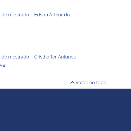
o de mestrado – Edson Arthur do
o de mestrado – Cristhoffer Antunes
wa
Voltar ao topo