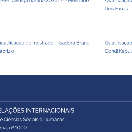
Reis Farias
ualificação de mestrado – Isadora Brand
Qualificaçã
abrizio
Dondi Kapu
ELAÇÕES INTERNACIONAIS
e Ciências Sociais e Humanas
ima, nº 1000