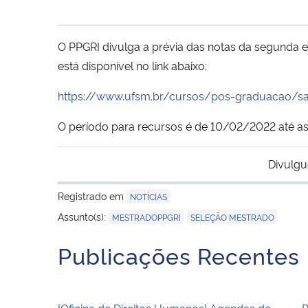
O PPGRI divulga a prévia das notas da segunda 
está disponível no link abaixo:
https://www.ufsm.br/cursos/pos-graduacao/sa
O período para recursos é de 10/02/2022 até as
Divulgu
Registrado em
NOTÍCIAS
,
Assunto(s):
MESTRADOPPGRI
SELEÇÃO MESTRADO
Publicações Recentes
[Oficina de Direitos Humanos] Agendas de
P