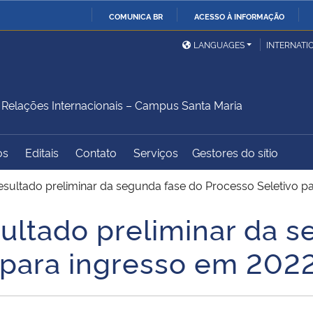
COMUNICA BR
ACESSO À INFORMAÇÃO
Ministério da Defesa
Ministério das Relações
Mini
IR
LANGUAGES
INTERNATI
Exteriores
PARA
O
Ministério da Cidadania
Ministério da Saúde
Mini
CONTEÚDO
elações Internacionais – Campus Santa Maria
os
Editais
Contato
Serviços
Gestores do sítio
Ministério do
Controladoria-Geral da
Mini
Desenvolvimento Regional
União
Famí
sultado preliminar da segunda fase do Processo Seletivo p
Hum
ultado preliminar da s
Advocacia-Geral da União
Banco Central do Brasil
Plan
 para ingresso em 202