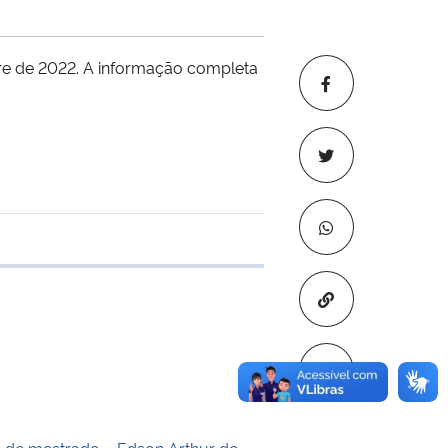
tre de 2022. A informação completa
 transferência
Copiar para áre
o de mestrado – Edson Arthur do