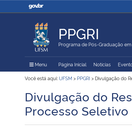
Casa Civil
Ministério da Justiça e
Segurança Pública
PPGRI
Ministério da Agricultura,
Ministério da Educação
Programa de Pós-Graduação em R
Pecuária e Abastecimento
Menu Principal do Sítio
Menu
Página Inicial
Notícias
Event
Ministério do Meio Ambiente
Ministério do Turismo
Você está aqui:
UFSM
>
PPGRI
>
Divulgação do Re
Divulgação do Res
Início do conteúdo
Secretaria de Governo
Gabinete de Segurança
Processo Seletivo
Institucional