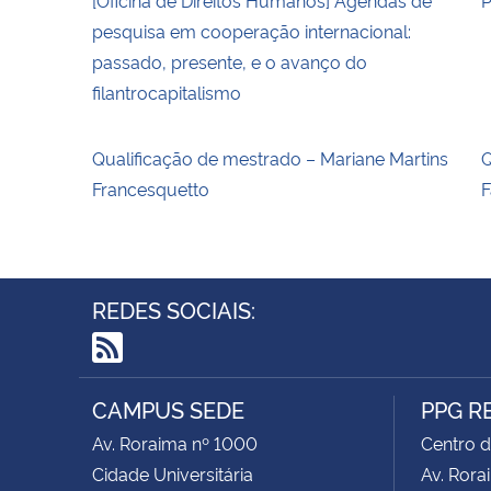
pesquisa em cooperação internacional:
passado, presente, e o avanço do
filantrocapitalismo
Qualificação de mestrado – Mariane Martins
Q
Francesquetto
F
REDES SOCIAIS:
RSS
CAMPUS SEDE
PPG R
Av. Roraima nº 1000
Centro d
Cidade Universitária
Av. Rora