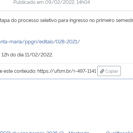
Publicado em
09/02/2022, 14h04
etapa do processo seletivo para ingresso no primeiro semes
nta-maria/ppgri/editais/028-2021/
 12h do dia 11/02/2022.
e este conteúdo:
https://ufsm.br/r-497-1141
Copiar
para área de
PGRI divulga horário 2026/2 – Mestrado
Qualificaçã