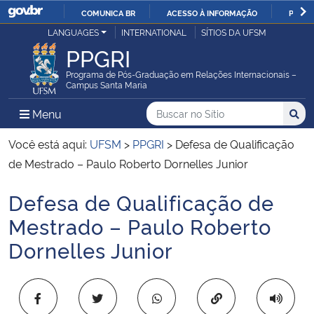
COMUNICA BR
ACESSO À INFORMAÇÃO
PARTI
Casa Civil
LANGUAGES
INTERNATIONAL
SÍTIOS DA UFSM
IR
PPGRI
PARA
Ministério da Justiça e Segurança Pública
O
Programa de Pós-Graduação em Relações Internacionais –
Campus Santa Maria
CONTEÚDO
Ministério da Defesa
Buscar no no Sítio
Busca
Busca:
Menu Principal do Sítio
Menu
Busc
Ministério das Relações Exteriores
Você está aqui:
UFSM
>
PPGRI
>
Defesa de Qualificação
de Mestrado – Paulo Roberto Dornelles Junior
Ministério da Economia
Defesa de Qualificação de
Início do conteúdo
Ministério da Infraestrutura
Mestrado – Paulo Roberto
Dornelles Junior
Ministério da Agricultura, Pecuária e Abastecimento
Ministério da Educação
Copiar para área 