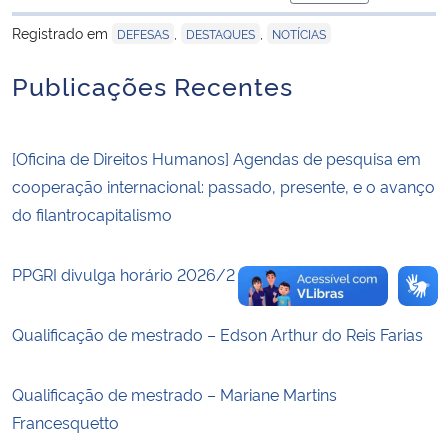
para área de tran
Registrado em
,
,
DEFESAS
DESTAQUES
NOTÍCIAS
Secretaria-Geral
Publicações Recentes
Secretaria de Governo
Gabinete de Segurança Institucional
[Oficina de Direitos Humanos] Agendas de pesquisa em
cooperação internacional: passado, presente, e o avanço
Advocacia-Geral da União
do filantrocapitalismo
Banco Central do Brasil
PPGRI divulga horário 2026/2 – Mestrado
Planalto
Qualificação de mestrado – Edson Arthur do Reis Farias
Qualificação de mestrado – Mariane Martins
Francesquetto