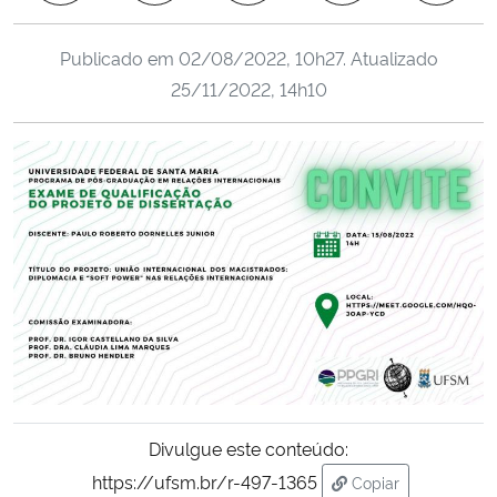
Ministério da Cidadania
Publicado em
02/08/2022, 10h27
. Atualizado
Ministério da Saúde
25/11/2022, 14h10
Ministério de Minas e Energia
Ministério da Ciência, Tecnologia, Inovações e Comunicações
Ministério do Meio Ambiente
Ministério do Turismo
Ministério do Desenvolvimento Regional
Controladoria-Geral da União
Divulgue este conteúdo:
https://ufsm.br/r-497-1365
Copiar
Ministério da Mulher, da Família e dos Direitos Humanos