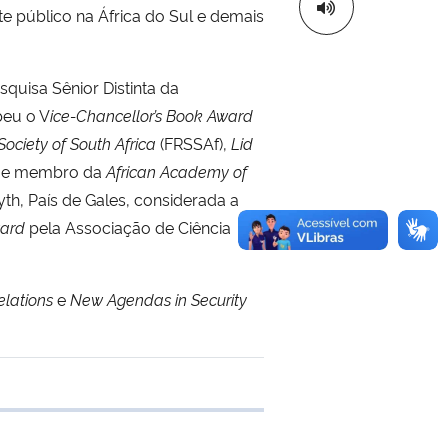
te público na África do Sul e demais
quisa Sênior Distinta da
beu o V
ice-Chancellor’s Book Award
Society of South Africa
(FRSSAf),
Lid
 e membro da
African Academy of
h, País de Gales, considerada a
ward
pela Associação de Ciência
elations
e
New Agendas in Security
 transferência