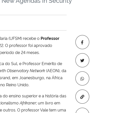
 e New Agendas in Security
Maria (UFSM) recebe o
Professor
. O professor foi aprovado
 o período de 24 meses.
ica do Sul, e Professor Emérito de
arth Observatory Network
(AEON), da
srand, em Joanesburgo, na África
 no Reino Unido.
a do ensino superior e a história das
Copiar para áre
acionalismo
Afrikaner
; um livro em
re outros. O professor Vale tem uma