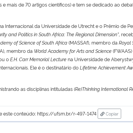
s e mais de 70 artigos científicos) e tem se dedicado ao deba
Internacional da Universidade de Utrecht e o Prêmio de Pes
rity and Politics in South Africa: The Regional Dimension”
, rece
demy of Science of South Africa
(MASSAf), membro da
Royal 
A), membro da
World Academy for Arts and Science
(FWAAS)
gou o
E.H. Carr Memorial Lecture
na Universidade de Aberystwyt
ternacionais. Ele é o destinatário do
Lifetime Achievement A
istrando as disciplinas intituladas
(Re)Thinking International R
e este conteúdo:
https://ufsm.br/r-497-1474
Copiar
para área de