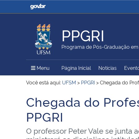
Casa Civil
Ministério da Justiça e
Segurança Pública
PPGRI
Ministério da Agricultura,
Ministério da Educação
Programa de Pós-Graduação em R
Pecuária e Abastecimento
Menu Principal do Sítio
Menu
Página Inicial
Notícias
Event
Ministério do Meio Ambiente
Ministério do Turismo
Você está aqui:
UFSM
>
PPGRI
>
Chegada do Profe
Chegada do Profess
Início do conteúdo
Secretaria de Governo
Gabinete de Segurança
PPGRI
Institucional
O professor Peter Vale se junta