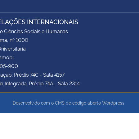
ELAÇÕES INTERNACIONAIS
e Ciências Sociais e Humanas
ima, nº 1000
niversitária
Camobi
105-900
ção: Prédio 74C - Sala 4157
ia Integrada: Prédio 74A - Sala 2314
Desenvolvido com o CMS de código aberto
Wordpress