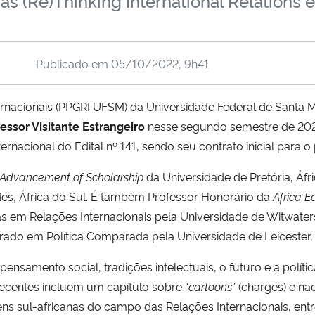
adas (Re)Thinking International Relations
Publicado em
05/10/2022, 9h41
nacionais (PPGRI UFSM) da Universidade Federal de Santa 
essor Visitante Estrangeiro
nesse segundo semestre de 2022
ternacional do Edital nº 141, sendo seu contrato inicial para
e Advancement of Scholarship
da Universidade de Pretória, Áfr
des, África do Sul. É também Professor Honorário da
Africa E
s em Relações Internacionais pela Universidade de Witwater
ado em Política Comparada pela Universidade de Leicester,
nsamento social, tradições intelectuais, o futuro e a polític
recentes incluem um capítulo sobre “
cartoons
” (charges) e n
ens sul-africanas do campo das Relações Internacionais, ent