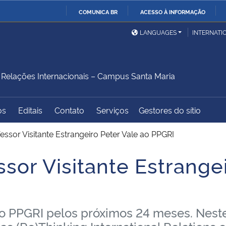
COMUNICA BR
ACESSO À INFORMAÇÃO
Ministério da Defesa
Ministério das Relações
Mini
IR
LANGUAGES
INTERNATI
Exteriores
PARA
O
Ministério da Cidadania
Ministério da Saúde
Mini
CONTEÚDO
elações Internacionais – Campus Santa Maria
os
Editais
Contato
Serviços
Gestores do sítio
Ministério do
Controladoria-Geral da
Mini
Desenvolvimento Regional
União
Famí
ssor Visitante Estrangeiro Peter Vale ao PPGRI
Hum
or Visitante Estrangei
Advocacia-Geral da União
Banco Central do Brasil
Plan
 ao PPGRI pelos próximos 24 meses. Neste