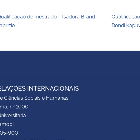
ualificação de mestrado – Isadora Brand
Qualificaçã
abrizio
Dondi Kapu
ELAÇÕES INTERNACIONAIS
e Ciências Sociais e Humanas
ima, nº 1000
niversitária
Camobi
105-900