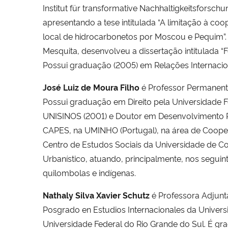
Institut für transformative Nachhaltigkeitsforsc
apresentando a tese intitulada “A limitação à co
local de hidrocarbonetos por Moscou e Pequim”. 
Mesquita, desenvolveu a dissertação intitulada 
Possui graduação (2005) em Relações Internaciona
José Luiz de Moura Filho
é Professor Permanen
Possui graduação em Direito pela Universidade Fe
UNISINOS (2001) e Doutor em Desenvolvimento Reg
CAPES, na UMINHO (Portugal), na área de Coopera
Centro de Estudos Sociais da Universidade de Co
Urbanístico, atuando, principalmente, nos seguint
quilombolas e indígenas.
Nathaly Silva Xavier Schutz
é Professora Adjunt
Posgrado en Estudios Internacionales da Univers
Universidade Federal do Rio Grande do Sul. É gr