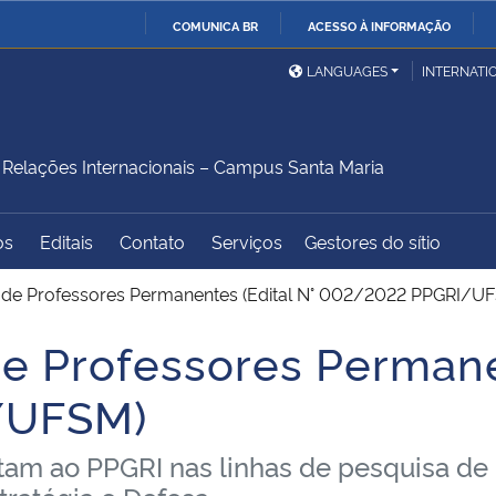
COMUNICA BR
ACESSO À INFORMAÇÃO
Ministério da Defesa
Ministério das Relações
Mini
IR
LANGUAGES
INTERNATI
Exteriores
PARA
O
Ministério da Cidadania
Ministério da Saúde
Mini
CONTEÚDO
elações Internacionais – Campus Santa Maria
os
Editais
Contato
Serviços
Gestores do sítio
Ministério do
Controladoria-Geral da
Mini
Desenvolvimento Regional
União
Famí
de Professores Permanentes (Edital N° 002/2022 PPGRI/U
Hum
 Professores Permanen
Advocacia-Geral da União
Banco Central do Brasil
Plan
/UFSM)
tam ao PPGRI nas linhas de pesquisa de 