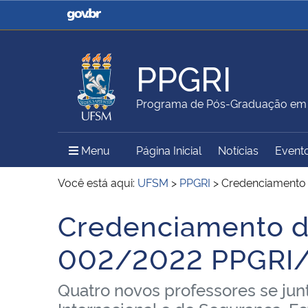
Casa Civil
Ministério da Justiça e
Segurança Pública
PPGRI
Ministério da Agricultura,
Ministério da Educação
Programa de Pós-Graduação em R
Pecuária e Abastecimento
Menu Principal do Sítio
Menu
Página Inicial
Notícias
Event
Ministério do Meio Ambiente
Ministério do Turismo
Você está aqui:
UFSM
>
PPGRI
>
Credenciamento 
Credenciamento de
Início do conteúdo
Secretaria de Governo
Gabinete de Segurança
002/2022 PPGRI
Institucional
Quatro novos professores se jun