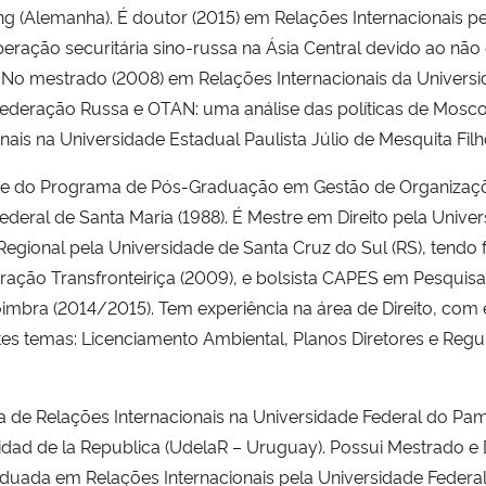
hung (Alemanha). É doutor (2015) em Relações Internacionais p
operação securitária sino-russa na Ásia Central devido ao nã
No mestrado (2008) em Relações Internacionais da Universid
“Federação Russa e OTAN: uma análise das políticas de Mosco
is na Universidade Estadual Paulista Júlio de Mesquita Filh
te do Programa de Pós-Graduação em Gestão de Organizaç
deral de Santa Maria (1988). É Mestre em Direito pela Univer
ional pela Universidade de Santa Cruz do Sul (RS), tendo f
ção Transfronteiriça (2009), e bolsista CAPES em Pesquisa 
imbra (2014/2015). Tem experiência na área de Direito, com 
es temas: Licenciamento Ambiental, Planos Diretores e Regula
a de Relações Internacionais na Universidade Federal do Pa
idad de la Republica (UdelaR – Uruguay). Possui Mestrado e 
aduada em Relações Internacionais pela Universidade Federa