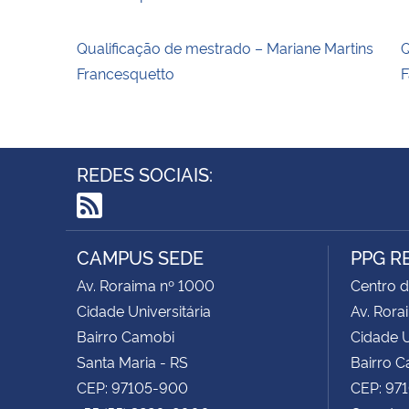
Qualificação de mestrado – Mariane Martins
Q
Francesquetto
F
REDES SOCIAIS:
RSS
CAMPUS SEDE
PPG R
Av. Roraima nº 1000
Centro d
Cidade Universitária
Av. Rora
Bairro Camobi
Cidade U
Santa Maria - RS
Bairro 
CEP: 97105-900
CEP: 97