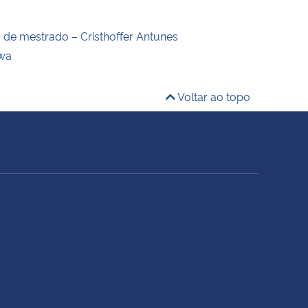
o de mestrado – Cristhoffer Antunes
wa
Voltar ao topo