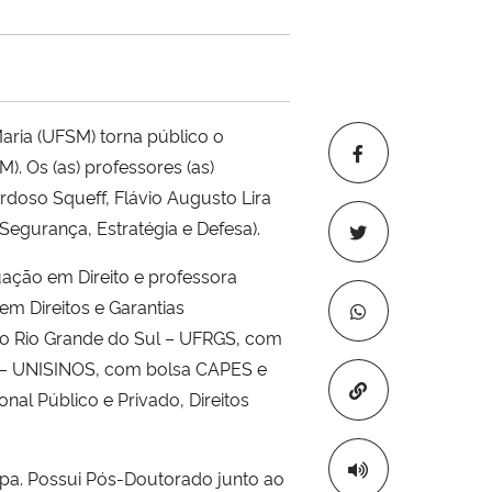
ria (UFSM) torna público o
 Os (as) professores (as)
ardoso Squeff, Flávio Augusto Lira
Segurança, Estratégia e Defesa).
ção em Direito e professora
em Direitos e Garantias
 do Rio Grande do Sul – UFRGS, com
os – UNISINOS, com bolsa CAPES e
Copiar para áre
nal Público e Privado, Direitos
mpa. Possui Pós-Doutorado junto ao