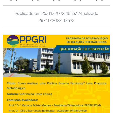
Ministério da Cidadania
Publicado em
25/11/2022, 15h57
. Atualizado
Ministério da Saúde
29/11/2022, 12h23
Ministério de Minas e Energia
Ministério da Ciência, Tecnologia, Inovações e Comunicações
Ministério do Meio Ambiente
Ministério do Turismo
Ministério do Desenvolvimento Regional
Controladoria-Geral da União
Ministério da Mulher, da Família e dos Direitos Humanos