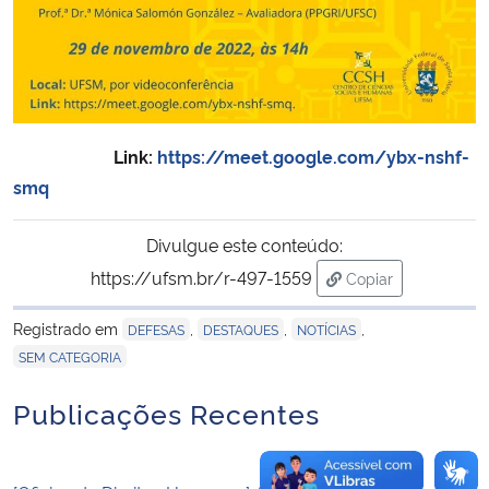
Secretaria-Geral
Secretaria de Governo
Link:
https://meet.google.com/ybx-nshf-
Gabinete de Segurança Institucional
smq
Advocacia-Geral da União
Divulgue este conteúdo:
https://ufsm.br/r-497-1559
Copiar
Banco Central do Brasil
para área de tran
Registrado em
,
,
,
DEFESAS
DESTAQUES
NOTÍCIAS
Planalto
SEM CATEGORIA
Publicações Recentes