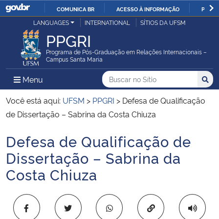
COMUNICA BR
ACESSO À INFORMAÇÃO
PARTI
Casa Civil
LANGUAGES
INTERNATIONAL
SÍTIOS DA UFSM
IR
PPGRI
PARA
Ministério da Justiça e Segurança Pública
O
Programa de Pós-Graduação em Relações Internacionais –
Campus Santa Maria
CONTEÚDO
Ministério da Defesa
Buscar no no Sítio
Busca
Busca:
Menu Principal do Sítio
Menu
Busc
Ministério das Relações Exteriores
Você está aqui:
UFSM
>
PPGRI
>
Defesa de Qualificação
de Dissertação – Sabrina da Costa Chiuza
Ministério da Economia
Defesa de Qualificação de
Início do conteúdo
Ministério da Infraestrutura
Dissertação – Sabrina da
Costa Chiuza
Ministério da Agricultura, Pecuária e Abastecimento
Ministério da Educação
Copiar para área 