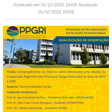
Publicado em
01/12/2022, 11h08
. Atualizado
Ministério da Cidadania
01/12/2022, 11h09
Ministério da Saúde
Ministério de Minas e Energia
Ministério da Ciência, Tecnologia, Inovações e Comunicações
Ministério do Meio Ambiente
Ministério do Turismo
Ministério do Desenvolvimento Regional
Controladoria-Geral da União
Ministério da Mulher, da Família e dos Direitos Humanos