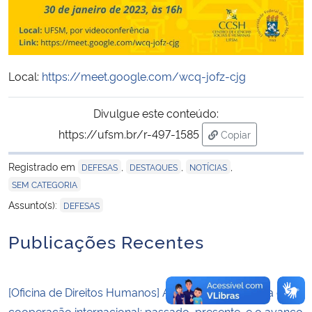
Secretaria-Geral
Secretaria de Governo
Local:
https://meet.google.com/wcq-jofz-cjg
Gabinete de Segurança Institucional
Divulgue este conteúdo:
https://ufsm.br/r-497-1585
Copiar
Advocacia-Geral da União
para área de tran
Registrado em
,
,
,
DEFESAS
DESTAQUES
NOTÍCIAS
Banco Central do Brasil
SEM CATEGORIA
Assunto(s):
DEFESAS
Planalto
Publicações Recentes
[Oficina de Direitos Humanos] Agendas de pesquisa em
cooperação internacional: passado, presente, e o avanço