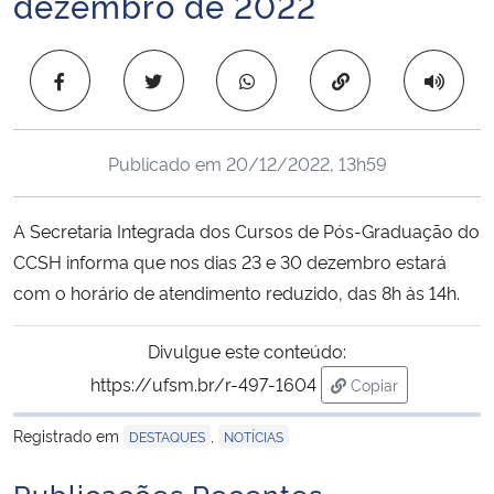
dezembro de 2022
Ministério da Cidadania
Copiar para área 
Ministério da Saúde
Ministério de Minas e Energia
Publicado em
20/12/2022, 13h59
Ministério da Ciência, Tecnologia, Inovações e Comunicações
A Secretaria Integrada dos Cursos de Pós-Graduação do
Ministério do Meio Ambiente
CCSH informa que nos dias 23 e 30 dezembro estará
com o horário de atendimento reduzido, das 8h às 14h.
Ministério do Turismo
Divulgue este conteúdo:
Ministério do Desenvolvimento Regional
https://ufsm.br/r-497-1604
Copiar
para área de tran
Controladoria-Geral da União
Registrado em
,
DESTAQUES
NOTÍCIAS
Publicações Recentes
Ministério da Mulher, da Família e dos Direitos Humanos