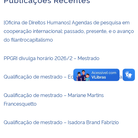
Secretaria-Geral
[Oficina de Direitos Humanos] Agendas de pesquisa em
cooperação internacional: passado, presente, e o avanço
Secretaria de Governo
do filantrocapitalismo
Gabinete de Segurança Institucional
PPGRI divulga horário 2026/2 – Mestrado
Advocacia-Geral da União
Qualificação de mestrado – Edson Arthur do Reis Farias
Banco Central do Brasil
Qualificação de mestrado – Mariane Martins
Planalto
Francesquetto
Qualificação de mestrado – Isadora Brand Fabrizio