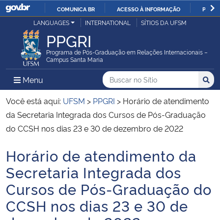
COMUNICA BR
ACESSO À INFORMAÇÃO
PARTI
Casa Civil
LANGUAGES
INTERNATIONAL
SÍTIOS DA UFSM
IR
PPGRI
PARA
Ministério da Justiça e Segurança Pública
O
Programa de Pós-Graduação em Relações Internacionais –
Campus Santa Maria
CONTEÚDO
Ministério da Defesa
Buscar no no Sítio
Busca
Busca:
Menu Principal do Sítio
Menu
Busc
Ministério das Relações Exteriores
Você está aqui:
UFSM
>
PPGRI
>
Horário de atendimento
da Secretaria Integrada dos Cursos de Pós-Graduação
Ministério da Economia
do CCSH nos dias 23 e 30 de dezembro de 2022
Horário de atendimento da
Ministério da Infraestrutura
Início do conteúdo
Secretaria Integrada dos
Ministério da Agricultura, Pecuária e Abastecimento
Cursos de Pós-Graduação do
CCSH nos dias 23 e 30 de
Ministério da Educação