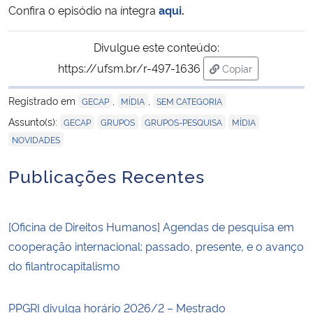
Confira o episódio na íntegra
aqui
.
Divulgue este conteúdo:
https://ufsm.br/r-497-1636
Copiar
para área de tran
Registrado em
,
,
GECAP
MÍDIA
SEM CATEGORIA
,
,
,
,
Assunto(s):
GECAP
GRUPOS
GRUPOS-PESQUISA
MÍDIA
NOVIDADES
Publicações Recentes
[Oficina de Direitos Humanos] Agendas de pesquisa em
cooperação internacional: passado, presente, e o avanço
do filantrocapitalismo
PPGRI divulga horário 2026/2 – Mestrado