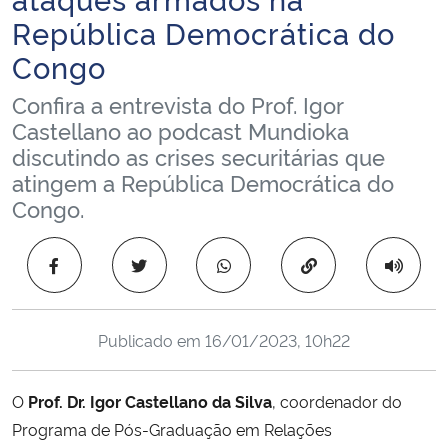
Ministério da Cidadania
República Democrática do
Congo
Ministério da Saúde
Confira a entrevista do Prof. Igor
Ministério de Minas e Energia
Castellano ao podcast Mundioka
discutindo as crises securitárias que
atingem a República Democrática do
Ministério da Ciência, Tecnologia, Inovações e Comunicações
Congo.
Ministério do Meio Ambiente
Copiar para área 
Ministério do Turismo
Ministério do Desenvolvimento Regional
Publicado em
16/01/2023, 10h22
Controladoria-Geral da União
O
Prof. Dr. Igor Castellano da Silva
, coordenador do
Programa de Pós-Graduação em Relações
Ministério da Mulher, da Família e dos Direitos Humanos