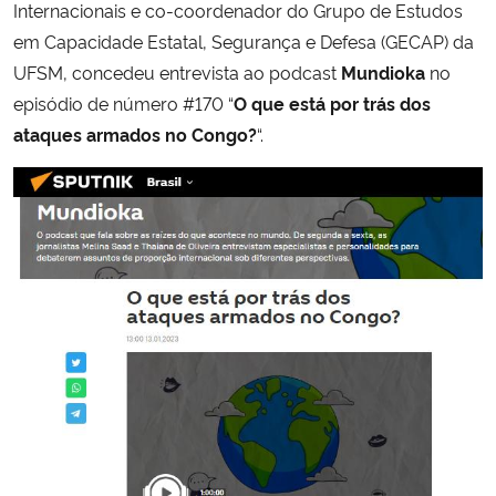
Internacionais e co-coordenador do Grupo de Estudos
em Capacidade Estatal, Segurança e Defesa (GECAP) da
Secretaria-Geral
UFSM, concedeu entrevista ao podcast
Mundioka
no
episódio de número #170 “
O que está por trás dos
Secretaria de Governo
ataques armados no Congo?
“.
Gabinete de Segurança Institucional
Advocacia-Geral da União
Banco Central do Brasil
Planalto