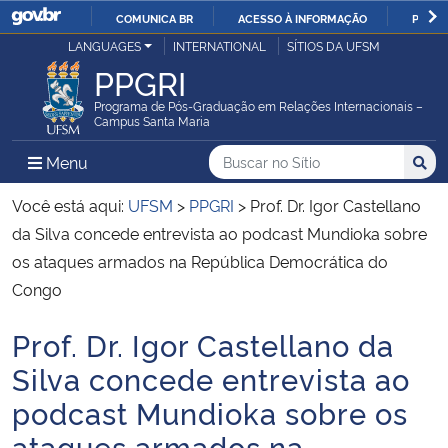
COMUNICA BR
ACESSO À INFORMAÇÃO
PARTI
Casa Civil
LANGUAGES
INTERNATIONAL
SÍTIOS DA UFSM
IR
PPGRI
PARA
Ministério da Justiça e Segurança Pública
O
Programa de Pós-Graduação em Relações Internacionais –
Campus Santa Maria
CONTEÚDO
Ministério da Defesa
Buscar no no Sítio
Busca
Busca:
Menu Principal do Sítio
Menu
Busc
Ministério das Relações Exteriores
Você está aqui:
UFSM
>
PPGRI
>
Prof. Dr. Igor Castellano
da Silva concede entrevista ao podcast Mundioka sobre
Ministério da Economia
os ataques armados na República Democrática do
Congo
Ministério da Infraestrutura
Prof. Dr. Igor Castellano da
Início do conteúdo
Ministério da Agricultura, Pecuária e Abastecimento
Silva concede entrevista ao
podcast Mundioka sobre os
Ministério da Educação
ataques armados na