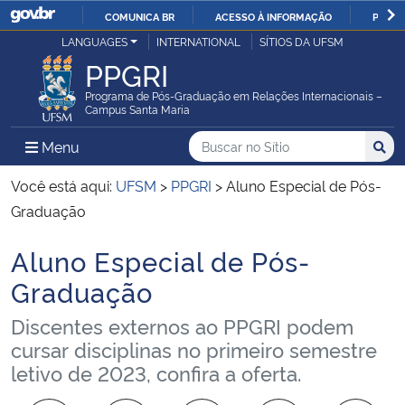
COMUNICA BR
ACESSO À INFORMAÇÃO
PARTI
Casa Civil
LANGUAGES
INTERNATIONAL
SÍTIOS DA UFSM
IR
PPGRI
PARA
Ministério da Justiça e Segurança Pública
O
Programa de Pós-Graduação em Relações Internacionais –
Campus Santa Maria
CONTEÚDO
Ministério da Defesa
Buscar no no Sítio
Busca
Busca:
Menu Principal do Sítio
Menu
Busc
Ministério das Relações Exteriores
Você está aqui:
UFSM
>
PPGRI
>
Aluno Especial de Pós-
Graduação
Ministério da Economia
Aluno Especial de Pós-
Início do conteúdo
Ministério da Infraestrutura
Graduação
Discentes externos ao PPGRI podem
Ministério da Agricultura, Pecuária e Abastecimento
cursar disciplinas no primeiro semestre
letivo de 2023, confira a oferta.
Ministério da Educação