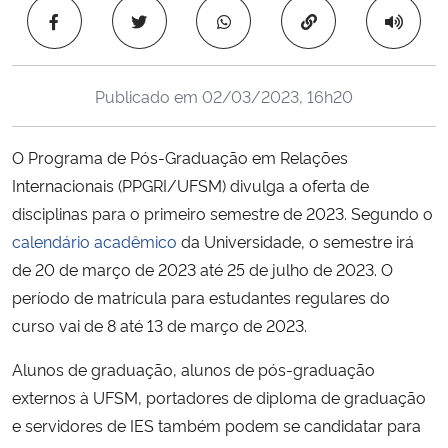
Ministério da Cidadania
Copiar para área 
Ministério da Saúde
Publicado em
02/03/2023, 16h20
Ministério de Minas e Energia
O Programa de Pós-Graduação em Relações
Ministério da Ciência, Tecnologia, Inovações e Comunicações
Internacionais (PPGRI/UFSM) divulga a oferta de
disciplinas para o primeiro semestre de 2023. Segundo o
Ministério do Meio Ambiente
calendário acadêmico
da Universidade, o semestre irá
de 20 de março de 2023 até 25 de julho de 2023. O
Ministério do Turismo
período de matrícula para estudantes regulares do
curso vai de 8 até 13 de março de 2023.
Ministério do Desenvolvimento Regional
Alunos de graduação, alunos de pós-graduação
Controladoria-Geral da União
externos à UFSM, portadores de diploma de graduação
e servidores de IES também podem se candidatar para
Ministério da Mulher, da Família e dos Direitos Humanos