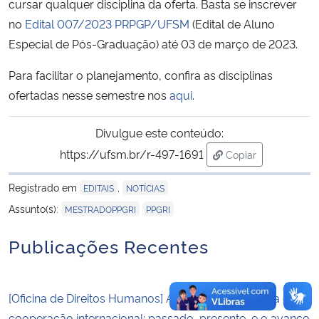
cursar qualquer disciplina da oferta. Basta se inscrever
no
Edital 007/2023 PRPGP/UFSM
(Edital de Aluno
Secretaria-Geral
Especial de Pós-Graduação) até 03 de março de 2023.
Secretaria de Governo
Para facilitar o planejamento, confira as disciplinas
ofertadas nesse semestre nos
aqui
.
Gabinete de Segurança Institucional
Divulgue este conteúdo:
Advocacia-Geral da União
https://ufsm.br/r-497-1691
Copiar
para área de tran
Banco Central do Brasil
Registrado em
,
EDITAIS
NOTÍCIAS
,
Assunto(s):
MESTRADOPPGRI
PPGRI
Planalto
Publicações Recentes
[Oficina de Direitos Humanos] Agendas de pesquisa em
cooperação internacional: passado, presente, e o avanço