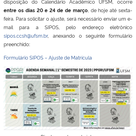
disposição do Calendário Acadêmico UFSM, ocorre
entre os dias 20 e 24 de de março
, de hoje até sexta-
Secretaria-Geral
feira. Para solicitar o ajuste, será necessário enviar um e-
mail para a SIPOS, pelo endereço eletrônico
Secretaria de Governo
sipos.ccsh@ufsm.br
, anexando o seguinte formulário
preenchido:
Gabinete de Segurança Institucional
Formulário SIPOS – Ajuste de Matrícula
Advocacia-Geral da União
Banco Central do Brasil
Planalto