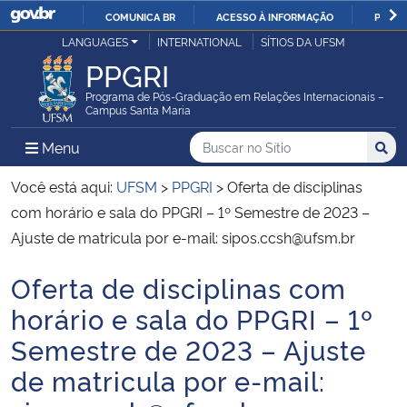
COMUNICA BR
ACESSO À INFORMAÇÃO
PARTI
Casa Civil
LANGUAGES
INTERNATIONAL
SÍTIOS DA UFSM
IR
PPGRI
PARA
Ministério da Justiça e Segurança Pública
O
Programa de Pós-Graduação em Relações Internacionais –
Campus Santa Maria
CONTEÚDO
Ministério da Defesa
Buscar no no Sítio
Busca
Busca:
Menu Principal do Sítio
Menu
Busc
Ministério das Relações Exteriores
Você está aqui:
UFSM
>
PPGRI
>
Oferta de disciplinas
com horário e sala do PPGRI – 1º Semestre de 2023 –
Ministério da Economia
Ajuste de matricula por e-mail: sipos.ccsh@ufsm.br
Oferta de disciplinas com
Ministério da Infraestrutura
Início do conteúdo
horário e sala do PPGRI – 1º
Ministério da Agricultura, Pecuária e Abastecimento
Semestre de 2023 – Ajuste
de matricula por e-mail:
Ministério da Educação