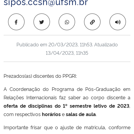
sipos.ccsh@ufsm.br
Ministério da Cidadania
Copiar para área 
Ministério da Saúde
Ministério de Minas e Energia
Publicado em
20/03/2023, 11h53
. Atualizado
13/04/2023, 11h35
Ministério da Ciência, Tecnologia, Inovações e Comunicações
Ministério do Meio Ambiente
Prezados(as) discentes do PPGRI:
Ministério do Turismo
A Coordenação do Programa de Pós-Graduação em
Relações Internacionais faz saber ao corpo discente a
Ministério do Desenvolvimento Regional
oferta de disciplinas do 1º semestre letivo de 2023
,
com respectivos
horários
e
salas de aula
.
Controladoria-Geral da União
Importante frisar que o ajuste de matricula, conforme
Ministério da Mulher, da Família e dos Direitos Humanos