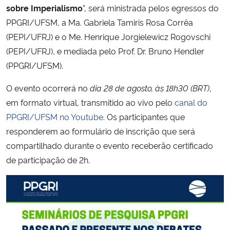
sobre Imperialismo
”, será ministrada pelos egressos do
PPGRI/UFSM, a Ma. Gabriela Tamiris Rosa Corrêa
Secretaria-Geral
(PEPI/UFRJ) e o Me. Henrique Jorgielewicz Rogovschi
(PEPI/UFRJ), e mediada pelo Prof. Dr. Bruno Hendler
Secretaria de Governo
(PPGRI/UFSM).
Gabinete de Segurança Institucional
O evento ocorrerá no
dia 28 de agosto, às 18h30 (BRT)
,
em formato virtual, transmitido ao vivo pelo
canal do
Advocacia-Geral da União
PPGRI/UFSM no Youtube
. Os participantes que
responderem ao formulário de inscrição que será
Banco Central do Brasil
compartilhado durante o evento receberão certificado
de participação de 2h.
Planalto