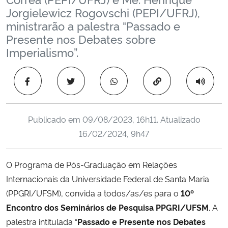
Ministério da Cidadania
Jorgielewicz Rogovschi (PEPI/UFRJ),
ministrarão a palestra "Passado e
Presente nos Debates sobre
Ministério da Saúde
Imperialismo”.
Ministério de Minas e Energia
Copiar para área 
Ministério da Ciência, Tecnologia, Inovações e Comunicações
Ministério do Meio Ambiente
Publicado em
09/08/2023, 16h11
. Atualizado
16/02/2024, 9h47
Ministério do Turismo
O Programa de Pós-Graduação em Relações
Ministério do Desenvolvimento Regional
Internacionais da Universidade Federal de Santa Maria
(PPGRI/UFSM), convida a todos/as/es para o
10º
Controladoria-Geral da União
Encontro dos Seminários de Pesquisa PPGRI/UFSM
. A
palestra intitulada “
Passado e Presente nos Debates
Ministério da Mulher, da Família e dos Direitos Humanos