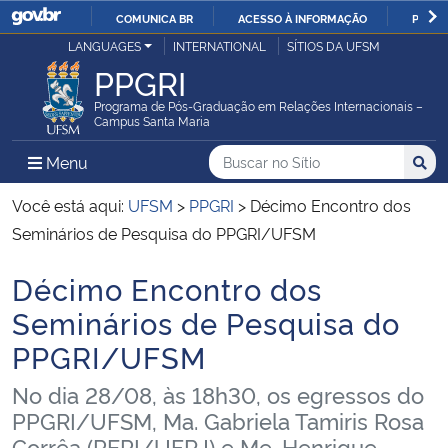
COMUNICA BR
ACESSO À INFORMAÇÃO
PARTI
Casa Civil
LANGUAGES
INTERNATIONAL
SÍTIOS DA UFSM
IR
PPGRI
PARA
Ministério da Justiça e Segurança Pública
O
Programa de Pós-Graduação em Relações Internacionais –
Campus Santa Maria
CONTEÚDO
Ministério da Defesa
Buscar no no Sítio
Busca
Busca:
Menu Principal do Sítio
Menu
Busc
Ministério das Relações Exteriores
Você está aqui:
UFSM
>
PPGRI
>
Décimo Encontro dos
Seminários de Pesquisa do PPGRI/UFSM
Ministério da Economia
Décimo Encontro dos
Início do conteúdo
Ministério da Infraestrutura
Seminários de Pesquisa do
PPGRI/UFSM
Ministério da Agricultura, Pecuária e Abastecimento
No dia 28/08, às 18h30, os egressos do
Ministério da Educação
PPGRI/UFSM, Ma. Gabriela Tamiris Rosa
Corrêa (PEPI/UFRJ) e Me. Henrique