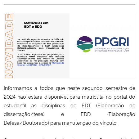
Ministério da Cidadania
Ministério da Saúde
Ministério de Minas e Energia
Ministério da Ciência, Tecnologia, Inovações e Comunicações
Ministério do Meio Ambiente
Informamos a todos que neste segundo semestre de
Ministério do Turismo
2024 não estará disponível para matrícula no portal do
Ministério do Desenvolvimento Regional
estudantil as disciplinas de EDT (Elaboração de
dissertação/tese) e EDD (Elaboração
Controladoria-Geral da União
Defesa/Doutorado) para manutenção do vínculo.
Ministério da Mulher, da Família e dos Direitos Humanos