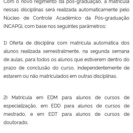
Com o novo regimento da pós-graduação, a matrícula
nessas disciplinas será realizada automaticamente pelo
Secretaria-Geral
Núcleo de Controle Acadêmico da Pós-graduação
(NCAPG), com base nos seguintes parâmetros:
Secretaria de Governo
1) Oferta de disciplina com matrícula automática dos
Gabinete de Segurança Institucional
alunos realizada semestralmente, na segunda semana
de aulas, para todos os alunos que estiverem dentro do
Advocacia-Geral da União
prazo de conclusão do curso, independentemente de
estarem ou não matriculados em outras disciplinas.
Banco Central do Brasil
Planalto
2) Matrícula em EDM para alunos de cursos de
especialização, em EDD para alunos de cursos de
mestrado, e em EDT para alunos de cursos de
doutorado.