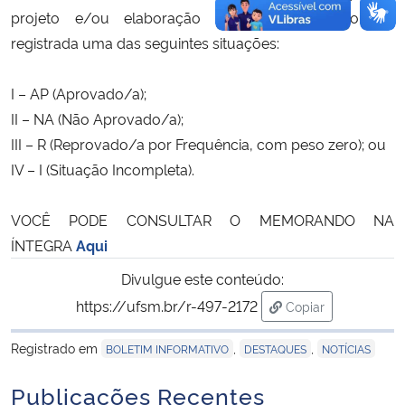
projeto e/ou elaboração da MDT, podendo ser
registrada uma das seguintes situações:
I – AP (Aprovado/a);
II – NA (Não Aprovado/a);
III – R (Reprovado/a por Frequência, com peso zero); ou
IV – I (Situação Incompleta).
VOCÊ PODE CONSULTAR O MEMORANDO NA
ÍNTEGRA
Aqui
Divulgue este conteúdo:
https://ufsm.br/r-497-2172
Copiar
para área de trans
Registrado em
,
,
BOLETIM INFORMATIVO
DESTAQUES
NOTÍCIAS
Publicações Recentes