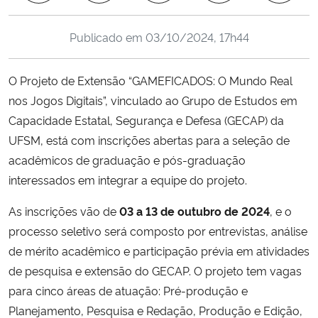
Ministério da Cidadania
Publicado em
03/10/2024, 17h44
Ministério da Saúde
O Projeto de Extensão “GAMEFICADOS: O Mundo Real
Ministério de Minas e Energia
nos Jogos Digitais”, vinculado ao Grupo de Estudos em
Capacidade Estatal, Segurança e Defesa (GECAP) da
Ministério da Ciência, Tecnologia, Inovações e Comunicações
UFSM, está com inscrições abertas para a seleção de
acadêmicos de graduação e pós-graduação
Ministério do Meio Ambiente
interessados em integrar a equipe do projeto.
Ministério do Turismo
As inscrições vão de
03 a 13 de outubro de 2024
, e o
processo seletivo será composto por entrevistas, análise
Ministério do Desenvolvimento Regional
de mérito acadêmico e participação prévia em atividades
de pesquisa e extensão do GECAP. O projeto tem vagas
Controladoria-Geral da União
para cinco áreas de atuação: Pré-produção e
Planejamento, Pesquisa e Redação, Produção e Edição,
Ministério da Mulher, da Família e dos Direitos Humanos