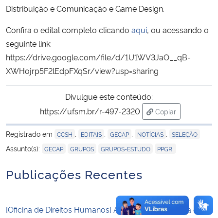
Distribuição e Comunicação e Game Design.
Secretaria-Geral
Confira o edital completo clicando
aqui
, ou acessando o
seguinte link:
Secretaria de Governo
https://drive.google.com/file/d/1U1WV3JaO__qB-
XWHojrp5F2lEdpFXqSr/view?usp=sharing
Gabinete de Segurança Institucional
Divulgue este conteúdo:
Advocacia-Geral da União
https://ufsm.br/r-497-2320
Copiar
para área de tran
Banco Central do Brasil
Registrado em
,
,
,
,
CCSH
EDITAIS
GECAP
NOTÍCIAS
SELEÇÃO
,
,
,
Assunto(s):
GECAP
GRUPOS
GRUPOS-ESTUDO
PPGRI
Planalto
Publicações Recentes
[Oficina de Direitos Humanos] Agendas de pesquisa em