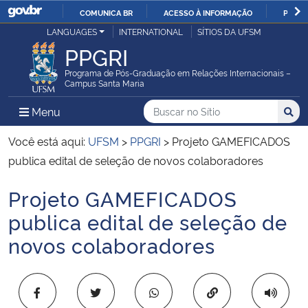
COMUNICA BR
ACESSO À INFORMAÇÃO
PARTI
Casa Civil
LANGUAGES
INTERNATIONAL
SÍTIOS DA UFSM
IR
PPGRI
PARA
Ministério da Justiça e Segurança Pública
O
Programa de Pós-Graduação em Relações Internacionais –
Campus Santa Maria
CONTEÚDO
Ministério da Defesa
Buscar no no Sítio
Busca
Busca:
Menu Principal do Sítio
Menu
Busc
Ministério das Relações Exteriores
Você está aqui:
UFSM
>
PPGRI
>
Projeto GAMEFICADOS
publica edital de seleção de novos colaboradores
Ministério da Economia
Projeto GAMEFICADOS
Início do conteúdo
Ministério da Infraestrutura
publica edital de seleção de
novos colaboradores
Ministério da Agricultura, Pecuária e Abastecimento
Ministério da Educação
Copiar para área 