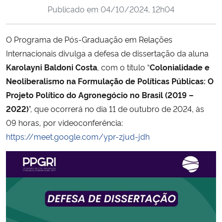
Publicado em
04/10/2024, 12h04
Ministério da Cidadania
Ministério da Saúde
O Programa de Pós-Graduação em Relações
Internacionais divulga a defesa de dissertação da aluna
Ministério de Minas e Energia
Karolayni Baldoni Costa
, com o título “
Colonialidade e
Neoliberalismo na Formulação de Políticas Públicas: O
Ministério da Ciência, Tecnologia, Inovações e Comunicações
Projeto Político do Agronegócio no Brasil (2019 –
2022)
”, que ocorrerá no dia 11 de outubro de 2024, às
Ministério do Meio Ambiente
09 horas, por videoconferência:
https://meet.google.com/ypr-zjud-jdh
Ministério do Turismo
Ministério do Desenvolvimento Regional
Controladoria-Geral da União
Ministério da Mulher, da Família e dos Direitos Humanos