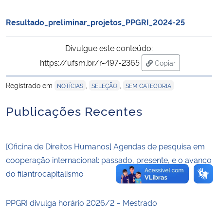
Resultado_preliminar_projetos_PPGRI_2024-25
Secretaria-Geral
Divulgue este conteúdo:
Secretaria de Governo
https://ufsm.br/r-497-2365
Copiar
para área de tran
Gabinete de Segurança Institucional
Registrado em
,
,
NOTÍCIAS
SELEÇÃO
SEM CATEGORIA
Advocacia-Geral da União
Publicações Recentes
Banco Central do Brasil
[Oficina de Direitos Humanos] Agendas de pesquisa em
Planalto
cooperação internacional: passado, presente, e o avanço
do filantrocapitalismo
PPGRI divulga horário 2026/2 – Mestrado