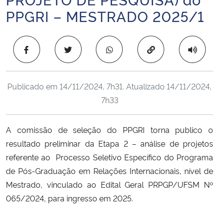
Ministério da Cidadania
PPGRI – MESTRADO 2025/1
Ministério da Saúde
Copiar para área 
Ministério de Minas e Energia
Publicado em
14/11/2024, 7h31
. Atualizado
14/11/2024,
Ministério da Ciência, Tecnologia, Inovações e Comunicações
7h33
Ministério do Meio Ambiente
A comissão de seleção do PPGRI torna publico o
Ministério do Turismo
resultado preliminar da Etapa 2 – análise de projetos
referente ao Processo Seletivo Específico do Programa
Ministério do Desenvolvimento Regional
de Pós-Graduação em Relações Internacionais, nível de
Mestrado, vinculado ao Edital Geral PRPGP/UFSM Nº
Controladoria-Geral da União
065/2024, para ingresso em 2025.
Ministério da Mulher, da Família e dos Direitos Humanos