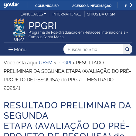
COMUNICA BR
ACESSO À INFORMAÇÃO
PARTI
Casa Civil
LANGUAGES
INTERNATIONAL
SÍTIOS DA UFSM
IR
PPGRI
PARA
Ministério da Justiça e Segurança Pública
O
Programa de Pós-Graduação em Relações Internacionais –
Campus Santa Maria
CONTEÚDO
Ministério da Defesa
Buscar no no Sítio
Busca
Busca:
Menu Principal do Sítio
Menu
Busc
Ministério das Relações Exteriores
Você está aqui:
UFSM
>
PPGRI
>
RESULTADO
PRELIMINAR DA SEGUNDA ETAPA (AVALIAÇÃO DO PRÉ-
Ministério da Economia
PROJETO DE PESQUISA) do PPGRI – MESTRADO
2025/1
Ministério da Infraestrutura
RESULTADO PRELIMINAR DA
Início do conteúdo
Ministério da Agricultura, Pecuária e Abastecimento
SEGUNDA
ETAPA (AVALIAÇÃO DO PRÉ-
Ministério da Educação
PROJETO DE PESQUISA) do