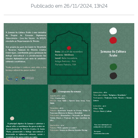
Publicado em
26/11/2024, 13h24
Ministério da Cidadania
Ministério da Saúde
Ministério de Minas e Energia
Ministério da Ciência, Tecnologia, Inovações e Comunicações
Ministério do Meio Ambiente
Ministério do Turismo
Ministério do Desenvolvimento Regional
Controladoria-Geral da União
Ministério da Mulher, da Família e dos Direitos Humanos