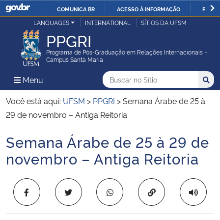
COMUNICA BR
ACESSO À INFORMAÇÃO
PARTI
Casa Civil
LANGUAGES
INTERNATIONAL
SÍTIOS DA UFSM
IR
PPGRI
PARA
Ministério da Justiça e Segurança Pública
O
Programa de Pós-Graduação em Relações Internacionais –
Campus Santa Maria
CONTEÚDO
Ministério da Defesa
Buscar no no Sítio
Busca
Busca:
Menu Principal do Sítio
Menu
Busc
Ministério das Relações Exteriores
Você está aqui:
UFSM
>
PPGRI
>
Semana Árabe de 25 à
29 de novembro – Antiga Reitoria
Ministério da Economia
Semana Árabe de 25 à 29 de
Início do conteúdo
Ministério da Infraestrutura
novembro – Antiga Reitoria
Ministério da Agricultura, Pecuária e Abastecimento
Copiar para área 
Ministério da Educação