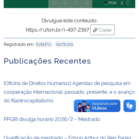
Secretaria-Geral
Divulgue este conteúdo:
https://ufsm.br/r-497-2397
Copiar
Secretaria de Governo
para área de tran
Registrado em
,
EVENTO
NOTÍCIAS
Gabinete de Segurança Institucional
Publicações Recentes
Advocacia-Geral da União
Banco Central do Brasil
[Oficina de Direitos Humanos] Agendas de pesquisa em
cooperação internacional: passado, presente, e o avanço
Planalto
do filantrocapitalismo
PPGRI divulga horário 2026/2 – Mestrado
Qualificação de mestrado – Edson Arthur do Reis Farias