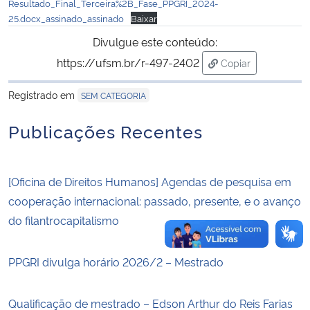
Resultado_Final_Terceira%2B_Fase_PPGRI_2024-
25.docx_assinado_assinado
Baixar
Secretaria-Geral
Divulgue este conteúdo:
https://ufsm.br/r-497-2402
Copiar
Secretaria de Governo
para área de tran
Registrado em
SEM CATEGORIA
Gabinete de Segurança Institucional
Publicações Recentes
Advocacia-Geral da União
Banco Central do Brasil
[Oficina de Direitos Humanos] Agendas de pesquisa em
cooperação internacional: passado, presente, e o avanço
Planalto
do filantrocapitalismo
PPGRI divulga horário 2026/2 – Mestrado
Qualificação de mestrado – Edson Arthur do Reis Farias