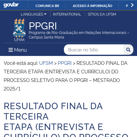
COMUNICA BR
ACESSO À INFORMAÇÃO
PARTI
Casa Civil
LANGUAGES
INTERNATIONAL
SÍTIOS DA UFSM
IR
PPGRI
PARA
Ministério da Justiça e Segurança Pública
O
Programa de Pós-Graduação em Relações Internacionais –
Campus Santa Maria
CONTEÚDO
Ministério da Defesa
Buscar no no Sítio
Busca
Busca:
Menu Principal do Sítio
Menu
Busc
Ministério das Relações Exteriores
Você está aqui:
UFSM
>
PPGRI
>
RESULTADO FINAL DA
TERCEIRA ETAPA (ENTREVISTA E CURRÍCULO) DO
Ministério da Economia
PROCESSO SELETIVO PARA O PPGRI – MESTRADO
2025/1
Ministério da Infraestrutura
RESULTADO FINAL DA
Início do conteúdo
Ministério da Agricultura, Pecuária e Abastecimento
TERCEIRA
ETAPA (ENTREVISTA E
Ministério da Educação
CURRÍCULO) DO PROCESSO