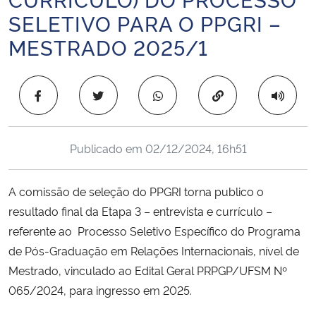
Ministério da Cidadania
SELETIVO PARA O PPGRI –
MESTRADO 2025/1
Ministério da Saúde
Ministério de Minas e Energia
Copiar para área 
Ministério da Ciência, Tecnologia, Inovações e Comunicações
Publicado em
02/12/2024, 16h51
Ministério do Meio Ambiente
A comissão de seleção do PPGRI torna publico o
Ministério do Turismo
resultado final da Etapa 3 – entrevista e currículo –
referente ao Processo Seletivo Específico do Programa
Ministério do Desenvolvimento Regional
de Pós-Graduação em Relações Internacionais, nível de
Mestrado, vinculado ao Edital Geral PRPGP/UFSM Nº
Controladoria-Geral da União
065/2024, para ingresso em 2025.
Ministério da Mulher, da Família e dos Direitos Humanos