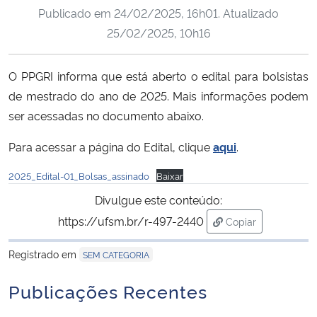
Publicado em
24/02/2025, 16h01
. Atualizado
Ministério da Cidadania
25/02/2025, 10h16
Ministério da Saúde
O PPGRI informa que está aberto o edital para bolsistas
Ministério de Minas e Energia
de mestrado do ano de 2025. Mais informações podem
ser acessadas no documento abaixo.
Ministério da Ciência, Tecnologia, Inovações e Comunicações
Para acessar a página do Edital, clique
aqui
.
Ministério do Meio Ambiente
2025_Edital-01_Bolsas_assinado
Baixar
Divulgue este conteúdo:
Ministério do Turismo
https://ufsm.br/r-497-2440
Copiar
para área de tran
Ministério do Desenvolvimento Regional
Registrado em
SEM CATEGORIA
Controladoria-Geral da União
Publicações Recentes
Ministério da Mulher, da Família e dos Direitos Humanos