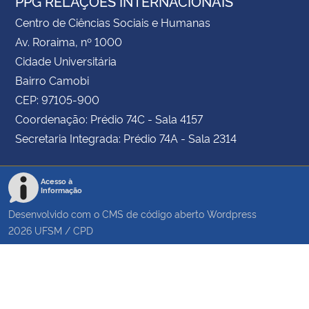
PPG RELAÇÕES INTERNACIONAIS
Centro de Ciências Sociais e Humanas
Av. Roraima, nº 1000
Cidade Universitária
Bairro Camobi
CEP: 97105-900
Coordenação: Prédio 74C - Sala 4157
Secretaria Integrada: Prédio 74A - Sala 2314
Acesso à
Informação
Desenvolvido com o CMS de código aberto
Wordpress
2026
UFSM
/
CPD