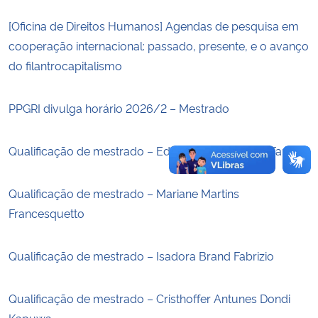
[Oficina de Direitos Humanos] Agendas de pesquisa em
Secretaria-Geral
cooperação internacional: passado, presente, e o avanço
do filantrocapitalismo
Secretaria de Governo
PPGRI divulga horário 2026/2 – Mestrado
Gabinete de Segurança Institucional
Advocacia-Geral da União
Qualificação de mestrado – Edson Arthur do Reis Farias
Banco Central do Brasil
Qualificação de mestrado – Mariane Martins
Francesquetto
Planalto
Qualificação de mestrado – Isadora Brand Fabrizio
Qualificação de mestrado – Cristhoffer Antunes Dondi
Kapuwa